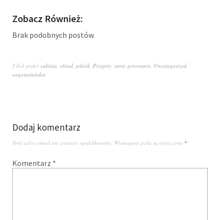
Zobacz Również:
Brak podobnych postów.
Filed under
cukinia
,
obiad
,
piknik
,
Przepisy
,
tanie gotowanie
,
Uncategorized
,
wegetariańskie
Dodaj komentarz
Twój adres email nie zostanie opublikowany.
Wymagane pola są oznaczone
*
Komentarz
*