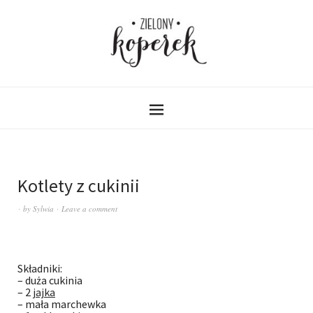
Kotlety z cukinii
by
Sylwia
Leave a comment
Składniki:
– duża cukinia
– 2
jajka
– mała marchewka