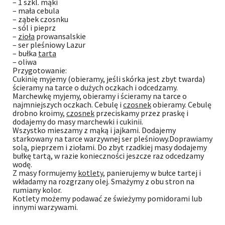
– 1 szkl. mąki
– mała cebula
– ząbek czosnku
– sól i pieprz
–
zioła
prowansalskie
– ser pleśniowy Lazur
– bułka
tarta
– oliwa
Przygotowanie:
Cukinię myjemy (obieramy, jeśli skórka jest zbyt twarda)
ścieramy na tarce o dużych oczkach i odcedzamy.
Marchewkę myjemy, obieramy i ścieramy na tarce o
najmniejszych oczkach. Cebulę i
czosnek
obieramy. Cebulę
drobno kroimy,
czosnek
przeciskamy przez praskę i
dodajemy do masy marchewki i cukinii.
Wszystko mieszamy z mąką i jajkami. Dodajemy
starkowany na tarce warzywnej ser pleśniowy.Doprawiamy
solą, pieprzem i ziołami. Do zbyt rzadkiej masy dodajemy
bułkę tartą, w razie konieczności jeszcze raz odcedzamy
wodę.
Z masy formujemy
kotlety
, panierujemy w bułce tartej i
wkładamy na rozgrzany olej. Smażymy z obu stron na
rumiany kolor.
Kotlety możemy podawać ze świeżymy pomidorami lub
innymi warzywami.