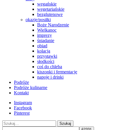
wegańskie
wegetariańskie
bezglutenowe
okazje/posiłki
Boże Narodzenie
Wielkanoc
imprezy
śniadanie
obiad
kolacja
przystawki
słodkości
coś do chleba
kiszonki i fermentacje
napoje i drinki
Podróże
Podróże kulinarne
Kontakt
Instagram
Facebook
Pinterest
Szukaj