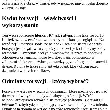
ożywiająca krajobraz w czasie, gdy większość innych roślin dopiero
zaczyna rosnąć.
Kwiat forsycji – właściwości i
wykorzystanie
Ten wpis sponsoruje
literka „R” jak rutyna
. I nie taka, że od 10
lat siedzisz co wieczór ze swoim starym na kanapie, oglądasz „Na
wspólnej” i marzysz sobie, że na obok Ciebie to siedzi Banderas.
Forsycja jest bogata w rutynę. Czyli taki związek chemiczny, który
wzmacnia i uszczelnia naczynia włosowate. A przez to poprawia
odporności organizmu, może być stosowana pomocniczo w
zaburzeniach krążenia żylnego, miażdżycy, zapobieganiu katarowi i
grypie. Rutyna to także silny antyoksydant, który chroni przed
działaniem wolnych rodników.
Odmiany forsycji – którą wybrać?
Forsycja występuje w różnych odmianach, które można dopasować
do warunków ogrodu i indywidualnych preferencji. Wśród
najpopularniejszych wyróżnia się forsycję pośrednią (
Forsythia ×
intermedia
), hybrydę o imponującym wzroście i obfitym kwitnieniu.
Odmiana ta dorasta nawet do 3 metrów wysokości i jest szczególnie