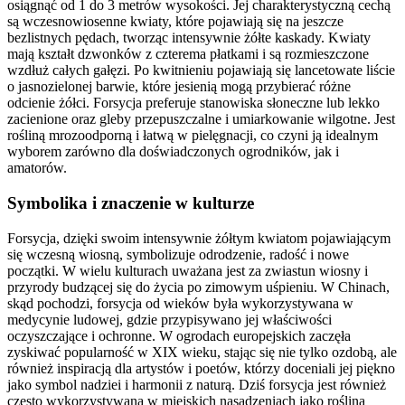
osiągnąć od 1 do 3 metrów wysokości. Jej charakterystyczną cechą
są wczesnowiosenne kwiaty, które pojawiają się na jeszcze
bezlistnych pędach, tworząc intensywnie żółte kaskady. Kwiaty
mają kształt dzwonków z czterema płatkami i są rozmieszczone
wzdłuż całych gałęzi. Po kwitnieniu pojawiają się lancetowate liście
o jasnozielonej barwie, które jesienią mogą przybierać różne
odcienie żółci. Forsycja preferuje stanowiska słoneczne lub lekko
zacienione oraz gleby przepuszczalne i umiarkowanie wilgotne. Jest
rośliną mrozoodporną i łatwą w pielęgnacji, co czyni ją idealnym
wyborem zarówno dla doświadczonych ogrodników, jak i
amatorów.
Symbolika i znaczenie w kulturze
Forsycja, dzięki swoim intensywnie żółtym kwiatom pojawiającym
się wczesną wiosną, symbolizuje odrodzenie, radość i nowe
początki. W wielu kulturach uważana jest za zwiastun wiosny i
przyrody budzącej się do życia po zimowym uśpieniu. W Chinach,
skąd pochodzi, forsycja od wieków była wykorzystywana w
medycynie ludowej, gdzie przypisywano jej właściwości
oczyszczające i ochronne. W ogrodach europejskich zaczęła
zyskiwać popularność w XIX wieku, stając się nie tylko ozdobą, ale
również inspiracją dla artystów i poetów, którzy doceniali jej piękno
jako symbol nadziei i harmonii z naturą. Dziś forsycja jest również
często wykorzystywana w miejskich nasadzeniach jako roślina