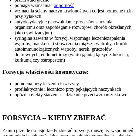
pomaga wzmacniać
odporność
wzmacnia ściany naczyń krwionośnych co jest pomocne m.in
przy żylakach
antyoksydacyjne (spowalnianie procesów starzenia
organizmu oraz zapobieganie rozwojowi chorób określanych
jako cywilizacyjne)
syringina zawarta w forsycji wspomaga leczeniezapalenia
wątroby, marskości i stłuszczenia miąższu wątroby, chorób
autoimmunologicznych wątroby, nerek, gruczołów
dokrewnych, endometriozy (warto ją tutaj łączyć z lukrecją,
kurkumą czy ostropestem)
Forsycja właściwości kosmetyczne:
pomocna przy leczeniu łuszczycy
profilaktycznie i leczniczo przy pękających naczynkach
opóźnia efekty starzenia – działanie przeciwzmarszczkowe
FORSYCJA – KIEDY ZBIERAĆ
Zanim przejdę do tego kiedy zbierać forsycję, muszę też wspomnień
o tym gdzie ją zabierać. Jak zawsze w takich przypadkach – daleko