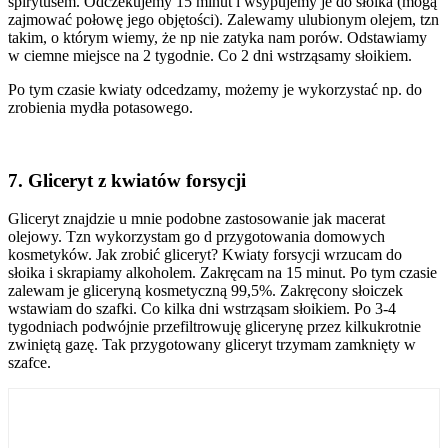
spirytusem. Odczekujemy 15 minut i wsypujemy je do słoika (mogą
zajmować połowę jego objętości). Zalewamy ulubionym olejem, tzn
takim, o którym wiemy, że np nie zatyka nam porów. Odstawiamy
w ciemne miejsce na 2 tygodnie. Co 2 dni wstrząsamy słoikiem.
Po tym czasie kwiaty odcedzamy, możemy je wykorzystać np. do
zrobienia mydła potasowego.
7. Gliceryt z kwiatów forsycji
Gliceryt znajdzie u mnie podobne zastosowanie jak macerat
olejowy. Tzn wykorzystam go d przygotowania domowych
kosmetyków. Jak zrobić gliceryt? Kwiaty forsycji wrzucam do
słoika i skrapiamy alkoholem. Zakręcam na 15 minut. Po tym czasie
zalewam je gliceryną kosmetyczną 99,5%. Zakręcony słoiczek
wstawiam do szafki. Co kilka dni wstrząsam słoikiem. Po 3-4
tygodniach podwójnie przefiltrowuję glicerynę przez kilkukrotnie
zwiniętą gazę. Tak przygotowany gliceryt trzymam zamknięty w
szafce.