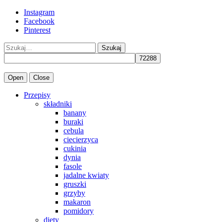
Instagram
Facebook
Pinterest
Szukaj
Open
Close
Przepisy
składniki
banany
buraki
cebula
ciecierzyca
cukinia
dynia
fasole
jadalne kwiaty
gruszki
grzyby
makaron
pomidory
diety