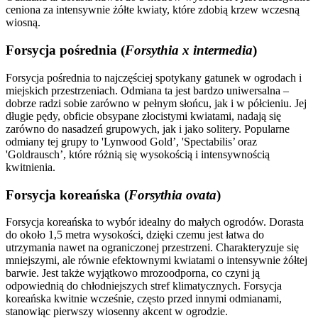
ceniona za intensywnie żółte kwiaty, które zdobią krzew wczesną
wiosną.
Forsycja pośrednia (
Forsythia x intermedia
)
Forsycja pośrednia to najczęściej spotykany gatunek w ogrodach i
miejskich przestrzeniach. Odmiana ta jest bardzo uniwersalna –
dobrze radzi sobie zarówno w pełnym słońcu, jak i w półcieniu. Jej
długie pędy, obficie obsypane złocistymi kwiatami, nadają się
zarówno do nasadzeń grupowych, jak i jako solitery. Popularne
odmiany tej grupy to 'Lynwood Gold’, 'Spectabilis’ oraz
'Goldrausch’, które różnią się wysokością i intensywnością
kwitnienia.
Forsycja koreańska (
Forsythia ovata
)
Forsycja koreańska to wybór idealny do małych ogrodów. Dorasta
do około 1,5 metra wysokości, dzięki czemu jest łatwa do
utrzymania nawet na ograniczonej przestrzeni. Charakteryzuje się
mniejszymi, ale równie efektownymi kwiatami o intensywnie żółtej
barwie. Jest także wyjątkowo mrozoodporna, co czyni ją
odpowiednią do chłodniejszych stref klimatycznych. Forsycja
koreańska kwitnie wcześnie, często przed innymi odmianami,
stanowiąc pierwszy wiosenny akcent w ogrodzie.