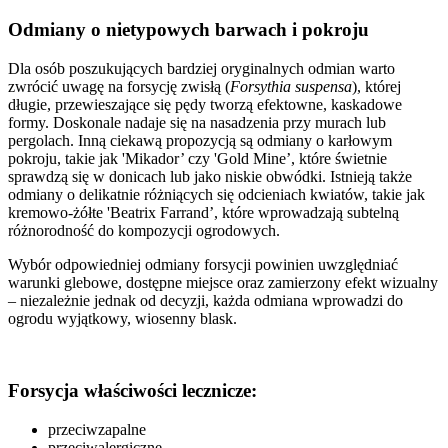
Odmiany o nietypowych barwach i pokroju
Dla osób poszukujących bardziej oryginalnych odmian warto
zwrócić uwagę na forsycję zwisłą (
Forsythia suspensa
), której
długie, przewieszające się pędy tworzą efektowne, kaskadowe
formy. Doskonale nadaje się na nasadzenia przy murach lub
pergolach. Inną ciekawą propozycją są odmiany o karłowym
pokroju, takie jak 'Mikador’ czy 'Gold Mine’, które świetnie
sprawdzą się w donicach lub jako niskie obwódki. Istnieją także
odmiany o delikatnie różniących się odcieniach kwiatów, takie jak
kremowo-żółte 'Beatrix Farrand’, które wprowadzają subtelną
różnorodność do kompozycji ogrodowych.
Wybór odpowiedniej odmiany forsycji powinien uwzględniać
warunki glebowe, dostępne miejsce oraz zamierzony efekt wizualny
– niezależnie jednak od decyzji, każda odmiana wprowadzi do
ogrodu wyjątkowy, wiosenny blask.
Forsycja właściwości lecznicze:
przeciwzapalne
przeciwalergiczne