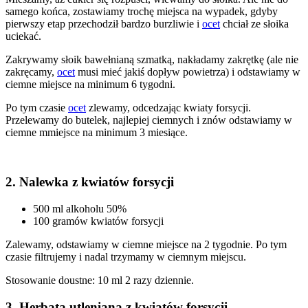
samego końca, zostawiamy trochę miejsca na wypadek, gdyby
pierwszy etap przechodził bardzo burzliwie i
ocet
chciał ze słoika
uciekać.
Zakrywamy słoik bawełnianą szmatką, nakładamy zakrętkę (ale nie
zakręcamy,
ocet
musi mieć jakiś dopływ powietrza) i odstawiamy w
ciemne miejsce na minimum 6 tygodni.
Po tym czasie
ocet
zlewamy, odcedzając kwiaty forsycji.
Przelewamy do butelek, najlepiej ciemnych i znów odstawiamy w
ciemne mmiejsce na minimum 3 miesiące.
2. Nalewka z kwiatów forsycji
500 ml alkoholu 50%
100 gramów kwiatów forsycji
Zalewamy, odstawiamy w ciemne miejsce na 2 tygodnie. Po tym
czasie filtrujemy i nadal trzymamy w ciemnym miejscu.
Stosowanie doustne: 10 ml 2 razy dziennie.
3. Herbata utleniana z kwiatów forsycji