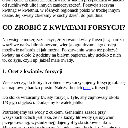
od ruchliwych ulic i innych zanieczyszczeń. Forsycja zaczyna
kwitnąć w kwietniu, w różnych regionach polski w trochę innym
czasie. Jej kwiaty zbieramy w suchy dzień, do południa.
CO ZROBIĆ Z KWIATAMI FORSYCJI?
Na wstępie muszę zaznaczyć, że zerwane kwiaty forsycji są bardzo
wrażliwe na światło słoneczne, więc ja ograniczam jego dostęp
możliwie najbardziej jak można. Po zarwaniu warto też położyć
kwiaty na około 2 godziny na białym papierze, aby uciekło z nich
to, co żyje, czyli np. jakieś małe owady.
1. Ocet z kwiatów forsycji
Wiele rzeczy, do których zrobienia wykorzystujemy forsycję robi się
tak naprawdę bardzo prosto. Należy do nich
ocet
z forsycji.
Do słoika wrzucamy kwiaty forsycji. Tyle, aby zajmowały około
1/3 jego objętości. Dodajemy kawałek jabłka.
Potrzebujemy też wody z cukrem. Generalna zasada przy
wszystkich octach jest taka, że na każdy litr wody (ja używam
przegotowanej, wystudzonej) dajemy 4 łyżki stołowe cukru.
Mieszamy, aż cukier się rozpuści, wlewamy do słoika. Ale nie do