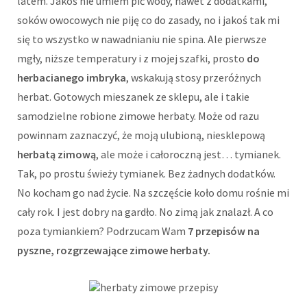
latem. Jakoś nie umiem pić wody, nawet z dodatkami,
soków owocowych nie piję co do zasady, no i jakoś tak mi
się to wszystko w nawadnianiu nie spina. Ale pierwsze
mgły, niższe temperatury i z mojej szafki, prosto
do
herbacianego imbryka
, wskakują stosy przeróżnych
herbat. Gotowych mieszanek ze sklepu, ale i takie
samodzielne robione zimowe herbaty. Może od razu
powinnam zaznaczyć, że moją ulubioną, niesklepową
herbatą zimową
, ale może i całoroczną jest… tymianek.
Tak, po prostu świeży tymianek. Bez żadnych dodatków.
No kocham go nad życie. Na szczęście koło domu rośnie mi
cały rok. I jest dobry na gardło. No zimą jak znalazł. A co
poza tymiankiem? Podrzucam Wam
7 przepisów na
pyszne, rozgrzewające zimowe herbaty.