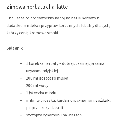
Zimowa herbata chai latte
Chai latte to aromatyczny napój na bazie herbaty z
dodatkiem mleka i przypraw korzennych. Idealny dla tych,
którzy cenią kremowe smaki.
Składniki:
1 torebka herbaty – dobrej, czarnej, ja sama
używam indyjskiej
200 ml gorącego mleka
200 ml wody
1 łyżeczka miodu
imbir w proszku, kardamon, cynamon,
goździki
,
pieprz, szczypta soli
szczypta cynamonu na wierzch