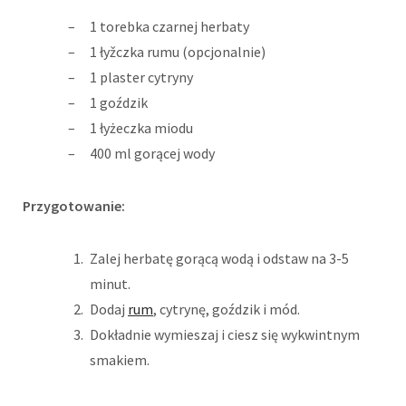
1 torebka czarnej herbaty
1 łyžczka rumu (opcjonalnie)
1 plaster cytryny
1 goździk
1 łyżeczka miodu
400 ml gorącej wody
Przygotowanie:
Zalej herbatę gorącą wodą i odstaw na 3-5
minut.
Dodaj
rum
, cytrynę, goździk i mód.
Dokładnie wymieszaj i ciesz się wykwintnym
smakiem.