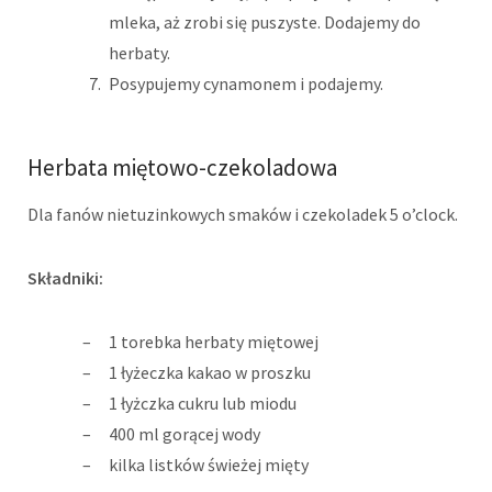
mleka, aż zrobi się puszyste. Dodajemy do
herbaty.
Posypujemy cynamonem i podajemy.
Herbata miętowo-czekoladowa
Dla fanów nietuzinkowych smaków i czekoladek 5 o’clock.
Składniki:
1 torebka herbaty miętowej
1 łyżeczka kakao w proszku
1 łyżczka cukru lub miodu
400 ml gorącej wody
kilka listków świeżej mięty