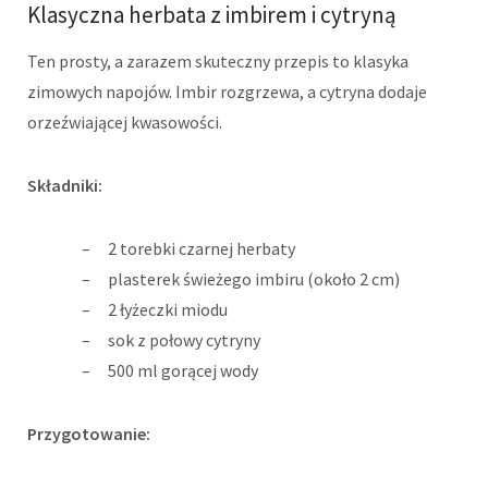
Klasyczna herbata z imbirem i cytryną
Ten prosty, a zarazem skuteczny przepis to klasyka
zimowych napojów. Imbir rozgrzewa, a cytryna dodaje
orzeźwiającej kwasowości.
Składniki:
2 torebki czarnej herbaty
plasterek świeżego imbiru (około 2 cm)
2 łyżeczki miodu
sok z połowy cytryny
500 ml gorącej wody
Przygotowanie: