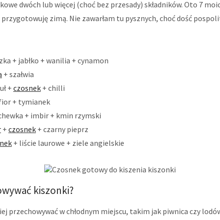
kowe dwóch lub więcej (choć bez przesady) składników. Oto 7 moi
e przygotowuję zimą. Nie zawarłam tu pysznych, choć dość pospol
zka + jabłko + wanilia + cynamon
a
+ szałwia
uł +
czosnek
+ chilli
fior + tymianek
hewka + imbir + kmin rzymski
r
+
czosnek
+ czarny pieprz
nek
+ liście laurowe + ziele angielskie
owywać kiszonki?
iej przechowywać w chłodnym miejscu, takim jak piwnica czy lodów