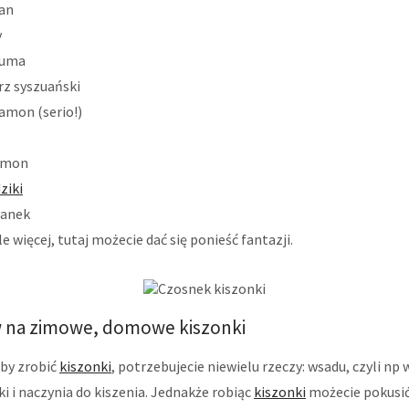
an
y
kuma
rz syszuański
amon (serio!)
amon
ziki
ianek
ele więcej, tutaj możecie dać się ponieść fantazji.
 na zimowe, domowe kiszonki
by zrobić
kiszonki
, potrzebujecie niewielu rzeczy: wsadu, czyli n
i i naczynia do kiszenia. Jednakże robiąc
kiszonki
możecie pokusić