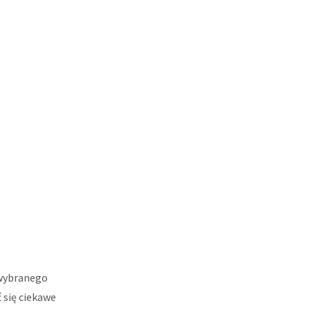
p wybranego
 się ciekawe