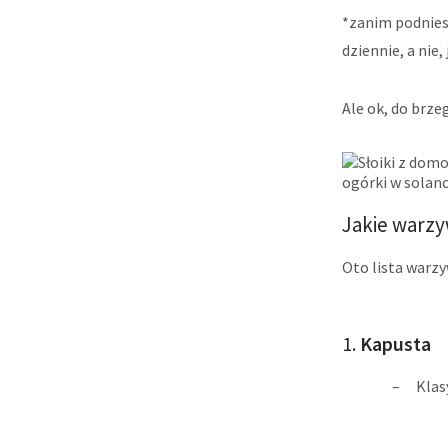
*zanim podniesi
dziennie, a nie
Ale ok, do brz
Jakie warz
Oto lista warzy
1.
Kapusta
Klas