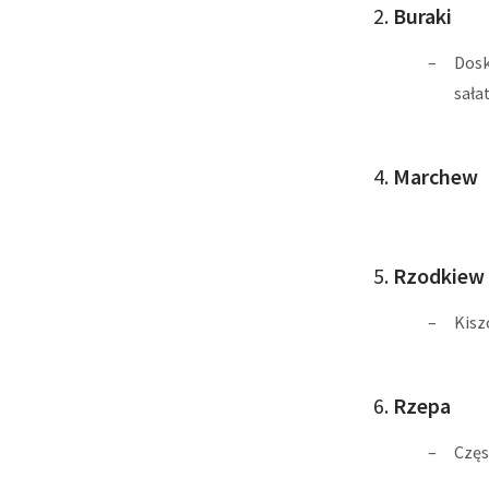
2.
Buraki
Dosk
sała
4.
Marchew
5.
Rzodkiew
Kisz
6.
Rzepa
Częs