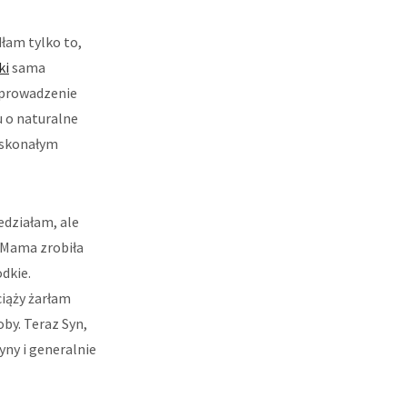
łam tylko to,
ki
sama
 wprowadzenie
u o naturalne
doskonałym
edziałam, ale
. Mama zrobiła
odkie.
iąży żarłam
oby. Teraz Syn,
yny i generalnie