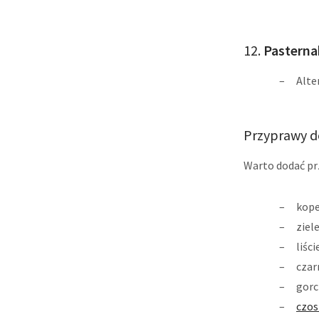
12.
Pasterna
Alte
Przyprawy do
Warto dodać pr
kope
ziel
liśc
czar
gorc
czos