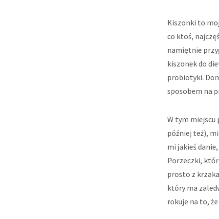
Kiszonki to moj
co ktoś, najczęś
namiętnie przy
kiszonek do di
probiotyki. D
sposobem na pr
W tym miejscu p
później też), m
mi jakieś danie,
Porzeczki, któ
prosto z krzaka
który ma zaledw
rokuje na to, ż