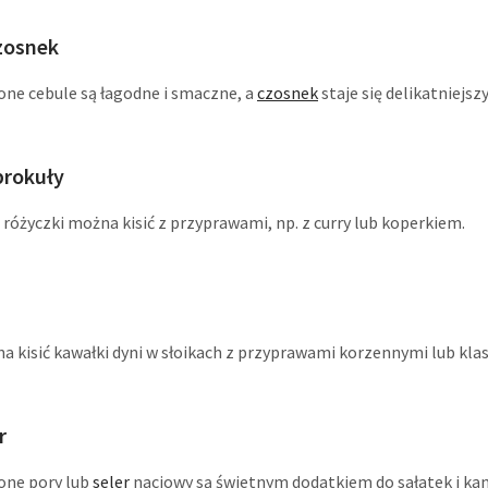
czosnek
one cebule są łagodne i smaczne, a
czosnek
staje się delikatniejszy
 brokuły
 różyczki można kisić z przyprawami, np. z curry lub koperkiem.
a kisić kawałki dyni w słoikach z przyprawami korzennymi lub kla
r
one pory lub
seler
naciowy są świetnym dodatkiem do sałatek i ka