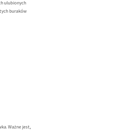
ch ulubionych
itych buraków
ka. Ważne jest,