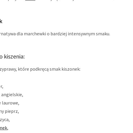
k
rnatywa dla marchewki o bardziej intensywnym smaku.
 kiszenia:
zyprawy, które podkręcą smak kiszonek:
r,
e angielskie,
ie laurowe,
ny pieprz,
zyca,
nek
,