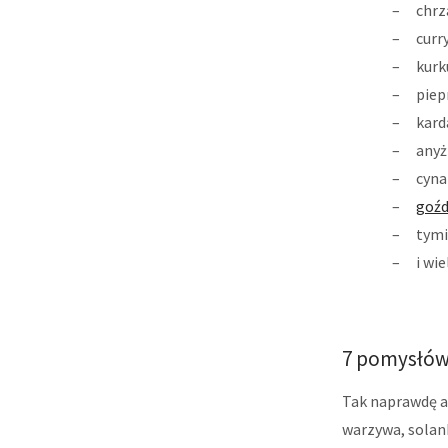
chrz
curr
kur
piep
kard
anyż
cyn
goźd
tym
i wi
7 pomysłów
Tak naprawdę a
warzywa, solank