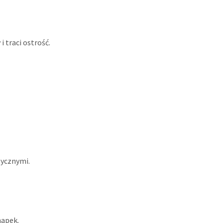
 i traci ostrość.
sycznymi.
napek.