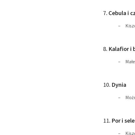
7.
Cebula i 
Kisz
8.
Kalafior i
Małe
10.
Dynia
Możn
11.
Por i sele
Kisz