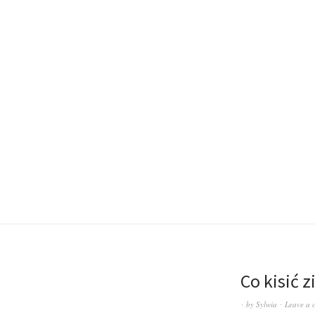
Co kisić 
by
Sylwia
Leave a 