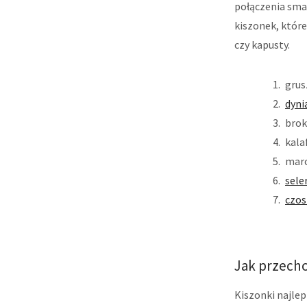
połączenia sma
kiszonek, któr
czy kapusty.
grus
dyni
brok
kala
marc
sele
czos
Jak przech
Kiszonki najlep