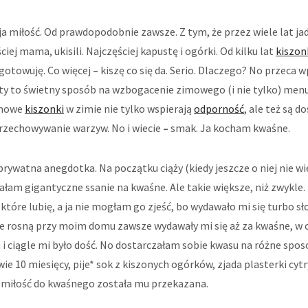
a miłość. Od prawdopodobnie zawsze. Z tym, że przez wiele lat jad
ciej mama, ukisili. Najczęściej kapustę i ogórki. Od kilku lat
kiszon
gotowuję. Co więcej
–
kiszę co się da. Serio. Dlaczego? No przeca
ety to świetny sposób na wzbogacenie zimowego (i nie tylko) men
omowe
kiszonki
w zimie nie tylko wspierają
odporność
, ale też są 
zechowywanie warzyw. No i wiecie
–
smak. Ja kocham kwaśne.
rywatna anegdotka. Na początku ciąży (kiedy jeszcze o niej nie wi
iałam gigantyczne ssanie na kwaśne. Ale takie większe, niż zwykle
 które lubię, a ja nie mogłam go zjeść, bo wydawało mi się turbo sł
re rosną przy moim domu zawsze wydawały mi się aż za kwaśne, w c
 i ciągle mi było dość. No dostarczałam sobie kwasu na różne spos
ie 10 miesięcy, pije* sok z kiszonych ogórków, zjada plasterki cytr
e miłość do kwaśnego została mu przekazana.