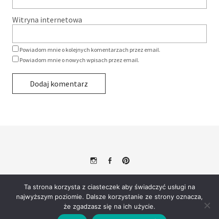
Witryna internetowa
Powiadom mnie o kolejnych komentarzach przez email.
Powiadom mnie o nowych wpisach przez email.
Alternative:
Instagram
Facebook
Pinterest
© 2026
Zielony Koperek – przepisy, podróże i porady ogrodnicze.
Ta strona korzysta z ciasteczek aby świadczyć usługi na
Powered by
WordPress
Theme: Weta by
Elmastudio
.
najwyższym poziomie. Dalsze korzystanie ze strony oznacza,
że zgadzasz się na ich użycie.