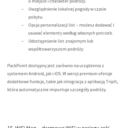
o miejsce i charakter podróży.
Uwzględnienie lokalnej pogody w czasie
pobytu.
Opcja personalizacji list – możesz dodawać i
usuwać elementy według własnych potrzeb.
Udostępnianie list znajomym lub
współtowarzyszom podróży.
PackPoint dostępny jest zarówno na urządzenia z
systemem Android, jak i iOS. W wersji premium oferuje
dodatkowe funkcje, takie jak integracja z aplikacją TripIt,
która automatycznie importuje szczegóły podróży.
15. WiFi Map – darmowe WiFi w zasięgu ręki