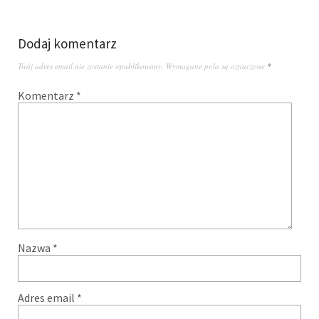
Dodaj komentarz
Twój adres email nie zostanie opublikowany.
Wymagane pola są oznaczone
*
Komentarz
*
Nazwa
*
Adres email
*