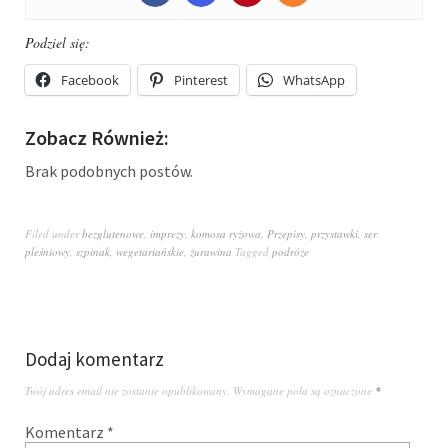
Podziel się:
Facebook
Pinterest
WhatsApp
Zobacz Również:
Brak podobnych postów.
Filed under
bezglutenowe
,
imprezy
,
komosa ryżowa
,
Przepisy
,
przystawki
,
ser
pleśniowy
,
szpinak
,
wegetariańskie
,
żurawina
Tagged
podróże
Dodaj komentarz
Twój adres email nie zostanie opublikowany.
Wymagane pola są oznaczone
*
Komentarz
*