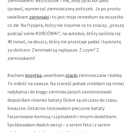
ziemniakiem. Bezlitośnie. I nie, żeby życiu ból jakiś
sprawić, wymierzyć ziemniaczany policzek. Ja po prostu
uwielbiam
ziemniaki
i to jest moje remedium na wszystko
co złe. Na fryzjera, który nie rozumie co to znaczy: „proszę
podciąć same KOŃCÓWKI”, na autobus, który spóźnia się
40 minut, na deszcz, który nie przestaje padać i tęsknotę
za słońcem. Ziemniaki są najlepsze. Z czym? Z
ziemniakami!
Kocham
kopytka
, uwielbiam
placki
ziemniaczane i babkę.
To miłość na zawsze. Na starość jednak zrobiłam się mniej
radykalna i do kręgu ziemniaczanych zainteresowań
dopuściłam również bataty. Dobre są od czasu do czasu.
Smaczne. Ostatnio testowałam pieczone bataty
faszerowane komosą i szpinakiem i innymi dodatkami.
Spróbowałam dwóch wersji – z serem feta i z serem