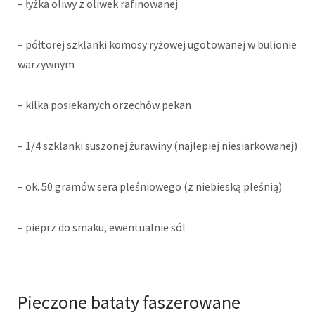
– łyżka oliwy z oliwek rafinowanej
– półtorej szklanki komosy ryżowej ugotowanej w bulionie
warzywnym
– kilka posiekanych orzechów pekan
– 1/4 szklanki suszonej żurawiny (najlepiej niesiarkowanej)
– ok. 50 gramów sera pleśniowego (z niebieską pleśnią)
– pieprz do smaku, ewentualnie sól
Pieczone bataty faszerowane