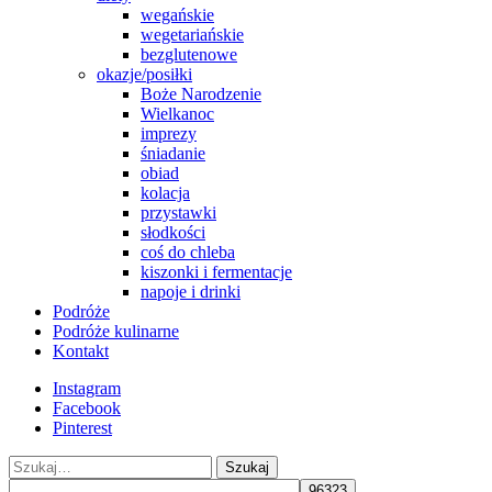
wegańskie
wegetariańskie
bezglutenowe
okazje/posiłki
Boże Narodzenie
Wielkanoc
imprezy
śniadanie
obiad
kolacja
przystawki
słodkości
coś do chleba
kiszonki i fermentacje
napoje i drinki
Podróże
Podróże kulinarne
Kontakt
Instagram
Facebook
Pinterest
Szukaj