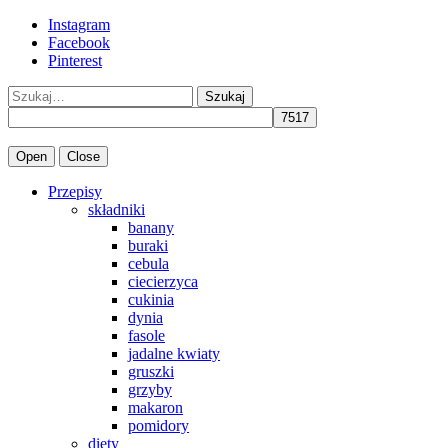
Instagram
Facebook
Pinterest
Szukaj
Open
Close
Przepisy
składniki
banany
buraki
cebula
ciecierzyca
cukinia
dynia
fasole
jadalne kwiaty
gruszki
grzyby
makaron
pomidory
diety