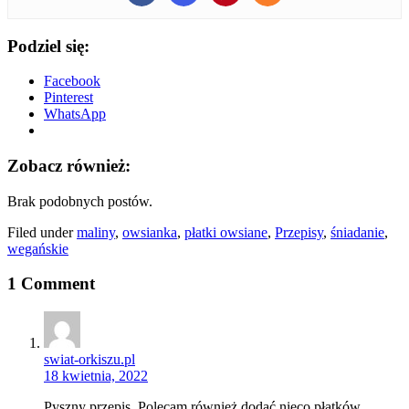
Podziel się:
Facebook
Pinterest
WhatsApp
Zobacz również:
Brak podobnych postów.
Filed under
maliny
,
owsianka
,
płatki owsiane
,
Przepisy
,
śniadanie
,
wegańskie
1 Comment
swiat-orkiszu.pl
18 kwietnia, 2022
Pyszny przepis. Polecam również dodać nieco płatków