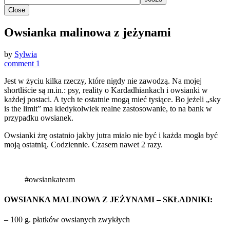
Close
Owsianka malinowa z jeżynami
by
Sylwia
comment 1
Jest w życiu kilka rzeczy, które nigdy nie zawodzą. Na mojej
shortliście są m.in.: psy, reality o Kardadhiankach i owsianki w
każdej postaci. A tych te ostatnie mogą mieć tysiące. Bo jeżeli „sky
is the limit” ma kiedykolwiek realne zastosowanie, to na bank w
przypadku owsianek.
Owsianki żrę ostatnio jakby jutra miało nie być i każda mogła być
moją ostatnią. Codziennie. Czasem nawet 2 razy.
#owsiankateam
OWSIANKA MALINOWA Z JEŻYNAMI – SKŁADNIKI:
– 100 g. płatków owsianych zwykłych