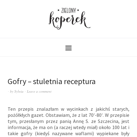
Gofry – stuletnia receptura
by
Sylwia
Leave a comment
Ten przepis znalazłam w wycinkach z jakichś starych,
pożółkłych gazet. Obstawiam, że z lat 70′-80′. W przepisie
tym, przesłanym przez panią Annę S. ze Szczecina, jest
informacja, że ma on (a raczej wtedy miał) około 100 lat i
takie gofry (kiedyś nazywane waflami) wypiekane były