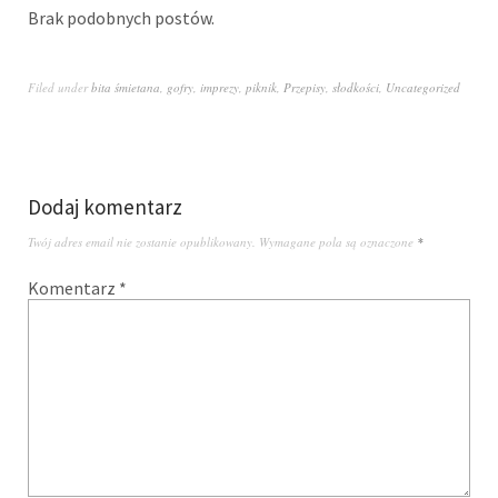
Brak podobnych postów.
Filed under
bita śmietana
,
gofry
,
imprezy
,
piknik
,
Przepisy
,
słodkości
,
Uncategorized
Dodaj komentarz
Twój adres email nie zostanie opublikowany.
Wymagane pola są oznaczone
*
Komentarz
*