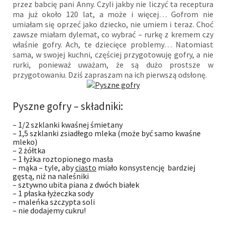
przez babcię pani Anny. Czyli jakby nie liczyć ta receptura
ma już około 120 lat, a może i więcej… Gofrom nie
umiałam się oprzeć jako dziecko, nie umiem i teraz. Choć
zawsze miałam dylemat, co wybrać – rurkę z kremem czy
właśnie gofry. Ach, te dziecięce problemy… Natomiast
sama, w swojej kuchni, częściej przygotowuję gofry, a nie
rurki, ponieważ uważam, że są dużo prostsze w
przygotowaniu. Dziś zapraszam na ich pierwszą odsłonę.
Pyszne gofry – składniki:
– 1/2 szklanki kwaśnej śmietany
– 1,5 szklanki zsiadłego mleka (może być samo kwaśne
mleko)
– 2 żółtka
– 1 łyżka roztopionego masła
– mąka – tyle, aby
ciasto
miało konsystencję bardziej
gęstą, niż na naleśniki
– sztywno ubita piana z dwóch białek
– 1 płaska łyżeczka sody
– maleńka szczypta soli
– nie dodajemy cukru!