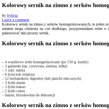
Kolorowy sernik na zimno z serków homo
by
Sylwia
Leave a comment
Kolorowy sernik na zimno z serków homogenizowanych, to jeden ze
miałam mega ciśnienia na coś słodkiego, przypomniałam sobie o 
pałaszować taki pyszny sernik.
Kolorowy sernik na zimno z serków homog
– 4 waniliowe serki homegenizowane (po 150 g. każdy)
– 3 galaretki (np. czerwona, zielona, żółta)
– 1 szkl. mleka
– 6 łyżeczek żelatyny
– 12 herbatników digestive (lub jakichś mlecznych)
– 3 łyżki masła
– 3 łyżki kakao
– 2 łyżki cukru
– banan, brzoskwinia do dekoracji
Kolorowy sernik na zimno z serków homo