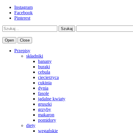
Instagram
Facebook
Pinterest
Szukaj
Open
Close
Przepisy
składniki
banany
buraki
cebula
ciecierzyca
cukinia
dynia
fasole
jadalne kwiaty
gruszki
grzyby
makaron
pomidory
diety
wegańskie