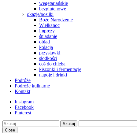
wegetariańskie
bezglutenowe
okazje/posiłki
Boże Narodzenie
Wielkanoc
imprezy
śniadanie
obiad
kolacja
przystawki
słodkości
coś do chleba
kiszonki i fermentacje
napoje i drinki
Podróże
Podróże kulinarne
Kontakt
Instagram
Facebook
Pinterest
Szukaj
Close