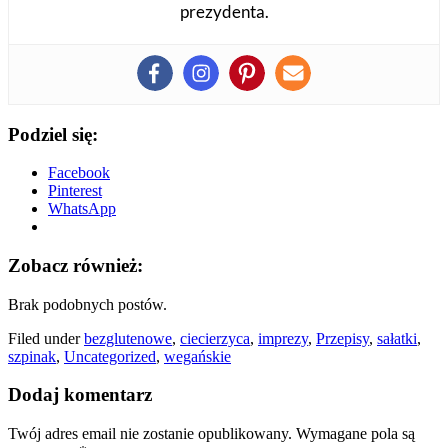
prezydenta.
Podziel się:
Facebook
Pinterest
WhatsApp
Zobacz również:
Brak podobnych postów.
Filed under
bezglutenowe
,
ciecierzyca
,
imprezy
,
Przepisy
,
sałatki
,
szpinak
,
Uncategorized
,
wegańskie
Dodaj komentarz
Twój adres email nie zostanie opublikowany.
Wymagane pola są