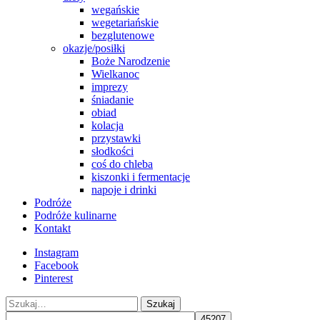
wegańskie
wegetariańskie
bezglutenowe
okazje/posiłki
Boże Narodzenie
Wielkanoc
imprezy
śniadanie
obiad
kolacja
przystawki
słodkości
coś do chleba
kiszonki i fermentacje
napoje i drinki
Podróże
Podróże kulinarne
Kontakt
Instagram
Facebook
Pinterest
Szukaj