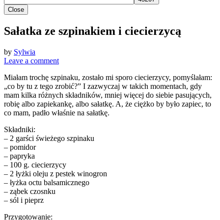
Close
Sałatka ze szpinakiem i ciecierzycą
by
Sylwia
Leave a comment
Miałam trochę szpinaku, zostało mi sporo ciecierzycy, pomyślałam:
„co by tu z tego zrobić?” I zazwyczaj w takich momentach, gdy
mam kilka różnych składników, mniej więcej do siebie pasujących,
robię albo zapiekankę, albo sałatkę. A, że ciężko by było zapiec, to
co mam, padło właśnie na sałatkę.
Składniki:
– 2 garści świeżego szpinaku
– pomidor
– papryka
– 100 g. ciecierzycy
– 2 łyżki oleju z pestek winogron
– łyżka octu balsamicznego
– ząbek czosnku
– sól i pieprz
Przygotowanie: