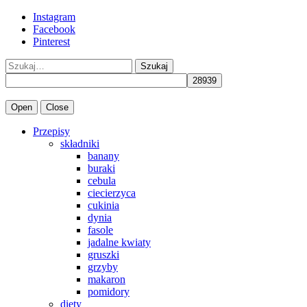
Instagram
Facebook
Pinterest
Szukaj
Open
Close
Przepisy
składniki
banany
buraki
cebula
ciecierzyca
cukinia
dynia
fasole
jadalne kwiaty
gruszki
grzyby
makaron
pomidory
diety