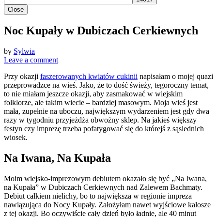
Close
Noc Kupały w Dubiczach Cerkiewnych
by
Sylwia
Leave a comment
Przy okazji
faszerowanych kwiatów cukinii
napisałam o mojej quazi
przeprowadzce na wieś. Jako, że to dość świeży, tegoroczny temat,
to nie miałam jeszcze okazji, aby zasmakować w wiejskim
folklorze, ale takim wiecie – bardziej masowym. Moja wieś jest
mała, zupełnie na uboczu, największym wydarzeniem jest gdy dwa
razy w tygodniu przyjeżdża obwoźny sklep. Na jakieś większy
festyn czy imprezę trzeba pofatygować się do którejś z sąsiednich
wiosek.
Na Iwana, Na Kupała
Moim wiejsko-imprezowym debiutem okazało się być „Na Iwana,
na Kupała” w Dubiczach Cerkiewnych nad Zalewem Bachmaty.
Debiut całkiem nielichy, bo to największa w regionie impreza
nawiązująca do Nocy Kupały. Założyłam nawet wyjściowe kalosze
z tej okazji. Bo oczywiście cały dzień było ładnie, ale 40 minut