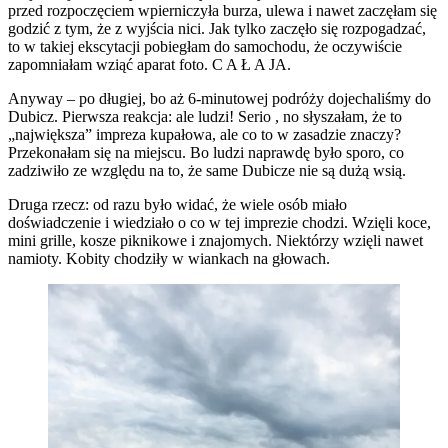
przed rozpoczęciem wpierniczyła burza, ulewa i nawet zaczęłam się
godzić z tym, że z wyjścia nici. Jak tylko zaczęło się rozpogadzać,
to w takiej ekscytacji pobiegłam do samochodu, że oczywiście
zapomniałam wziąć aparat foto. C A Ł A JA.
Anyway – po długiej, bo aż 6-minutowej podróży dojechaliśmy do
Dubicz. Pierwsza reakcja: ale ludzi! Serio , no słyszałam, że to
„największa” impreza kupałowa, ale co to w zasadzie znaczy?
Przekonałam się na miejscu. Bo ludzi naprawdę było sporo, co
zadziwiło ze względu na to, że same Dubicze nie są dużą wsią.
Druga rzecz: od razu było widać, że wiele osób miało
doświadczenie i wiedziało o co w tej imprezie chodzi. Wzięli koce,
mini grille, kosze piknikowe i znajomych. Niektórzy wzięli nawet
namioty. Kobity chodziły w wiankach na głowach.