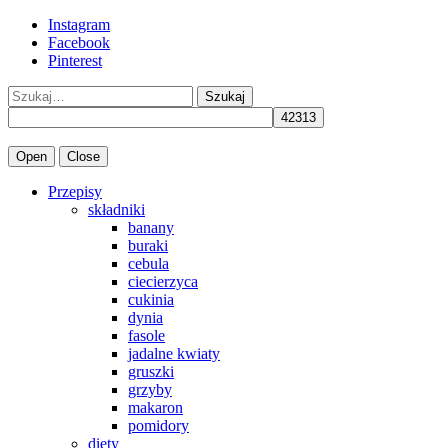
Instagram
Facebook
Pinterest
Szukaj
Open
Close
Przepisy
składniki
banany
buraki
cebula
ciecierzyca
cukinia
dynia
fasole
jadalne kwiaty
gruszki
grzyby
makaron
pomidory
diety