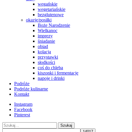
wegańskie
wegetariańskie
bezglutenowe
okazje/posiłki
Boże Narodzenie
Wielkanoc
imprezy
śniadanie
obiad
kolacja
przystawki
słodkości
coś do chleba
kiszonki i fermentacje
napoje i drinki
Podróże
Podróże kulinarne
Kontakt
Instagram
Facebook
Pinterest
Szukaj