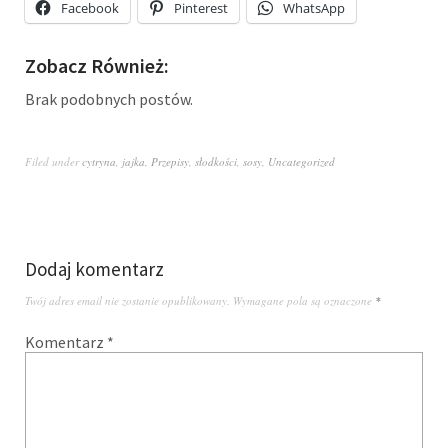
Facebook
Pinterest
WhatsApp
Zobacz Również:
Brak podobnych postów.
Filed under
cytryna
,
jajka
,
Przepisy
,
słodkości
,
sosy
,
Uncategorized
Dodaj komentarz
Twój adres email nie zostanie opublikowany.
Wymagane pola są oznaczone
*
Komentarz
*