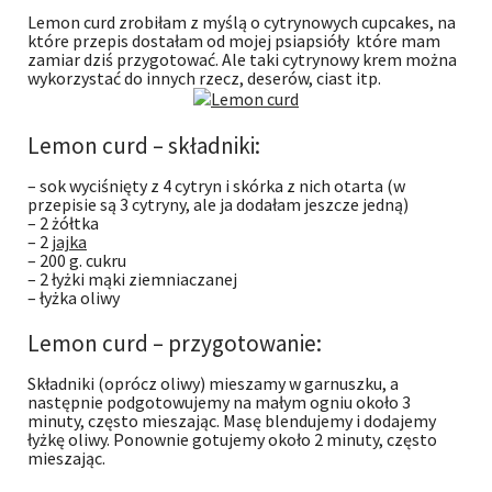
Lemon curd zrobiłam z myślą o cytrynowych cupcakes, na
które przepis dostałam od mojej psiapsióły które mam
zamiar dziś przygotować. Ale taki cytrynowy krem można
wykorzystać do innych rzecz, deserów, ciast itp.
Lemon curd – składniki:
– sok wyciśnięty z 4 cytryn i skórka z nich otarta (w
przepisie są 3 cytryny, ale ja dodałam jeszcze jedną)
– 2 żółtka
– 2
jajka
– 200 g. cukru
– 2 łyżki mąki ziemniaczanej
– łyżka oliwy
Lemon curd – przygotowanie:
Składniki (oprócz oliwy) mieszamy w garnuszku, a
następnie podgotowujemy na małym ogniu około 3
minuty, często mieszając. Masę blendujemy i dodajemy
łyżkę oliwy. Ponownie gotujemy około 2 minuty, często
mieszając.