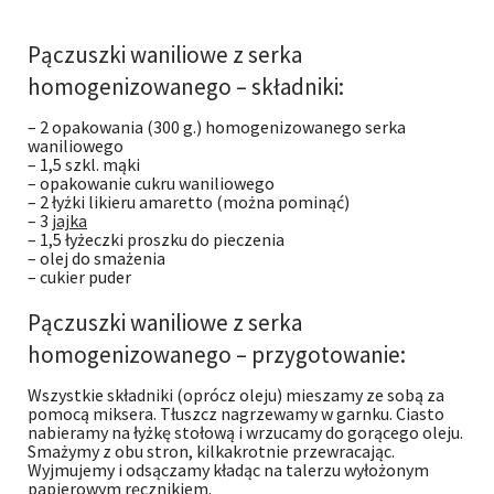
Pączuszki waniliowe z serka
homogenizowanego – składniki:
– 2 opakowania (300 g.) homogenizowanego serka
waniliowego
– 1,5 szkl. mąki
– opakowanie cukru waniliowego
– 2 łyżki likieru amaretto (można pominąć)
– 3
jajka
– 1,5 łyżeczki proszku do pieczenia
– olej do smażenia
– cukier puder
Pączuszki waniliowe z serka
homogenizowanego – przygotowanie:
Wszystkie składniki (oprócz oleju) mieszamy ze sobą za
pomocą miksera. Tłuszcz nagrzewamy w garnku. Ciasto
nabieramy na łyżkę stołową i wrzucamy do gorącego oleju.
Smażymy z obu stron, kilkakrotnie przewracając.
Wyjmujemy i odsączamy kładąc na talerzu wyłożonym
papierowym ręcznikiem.