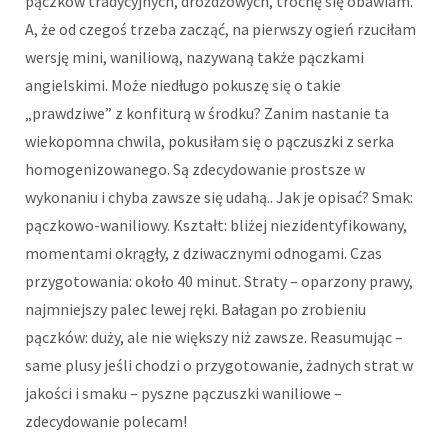
pączków tradycyjnych, drożdżowych, trochę się obawiam.
A, że od czegoś trzeba zacząć, na pierwszy ogień rzuciłam
wersję mini, waniliową, nazywaną także pączkami
angielskimi. Może niedługo pokuszę się o takie
„prawdziwe” z konfiturą w środku? Zanim nastanie ta
wiekopomna chwila, pokusiłam się o pączuszki z serka
homogenizowanego. Są zdecydowanie prostsze w
wykonaniu i chyba zawsze się udahą.. Jak je opisać? Smak:
pączkowo-waniliowy. Kształt: bliżej niezidentyfikowany,
momentami okrągły, z dziwacznymi odnogami. Czas
przygotowania: około 40 minut. Straty – oparzony prawy,
najmniejszy palec lewej ręki. Bałagan po zrobieniu
pączków: duży, ale nie większy niż zawsze. Reasumując –
same plusy jeśli chodzi o przygotowanie, żadnych strat w
jakości i smaku – pyszne pączuszki waniliowe –
zdecydowanie polecam!