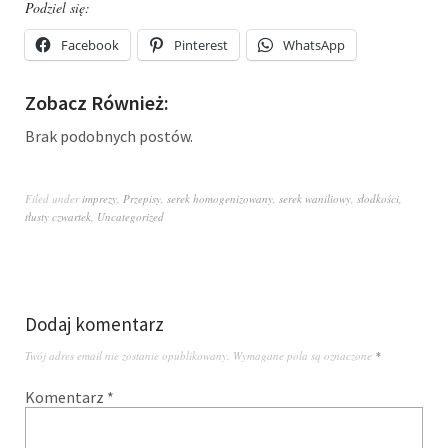
Podziel się:
Facebook
Pinterest
WhatsApp
Zobacz Również:
Brak podobnych postów.
Filed under
imprezy
,
Przepisy
,
serek homogenizowany
,
serek waniliowy
,
słodkości
,
tłusty czwartek
,
Uncategorized
Dodaj komentarz
Twój adres email nie zostanie opublikowany.
Wymagane pola są oznaczone
*
Komentarz
*