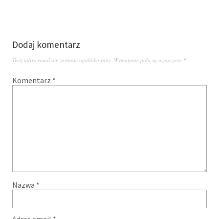
Dodaj komentarz
Twój adres email nie zostanie opublikowany.
Wymagane pola są oznaczone
*
Komentarz
*
Nazwa
*
Adres email
*