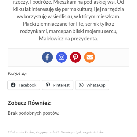
rzeczy. I podróże. Mieszkam na podlaskiej wsi. Od
kilku lat interesuję się permakulturą i jej narzędzia
wykorzystuję w siedlisku, w którym mieszkam.
Placki ziemniaczane for life, sernik tylko z
rodzynkami, marcepan bliski mojemu sercu,
Makłowicz na prezydenta.
Podziel się:
Facebook
Pinterest
WhatsApp
Zobacz Również:
Brak podobnych postów.
Filed under
kuskus
,
Przepisy
,
sałatki
,
Uncategorized
,
wegetariańskie