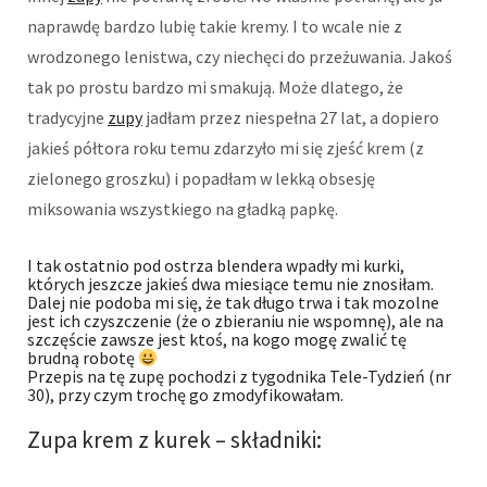
naprawdę bardzo lubię takie kremy. I to wcale nie z
wrodzonego lenistwa, czy niechęci do przeżuwania. Jakoś
tak po prostu bardzo mi smakują. Może dlatego, że
tradycyjne
zupy
jadłam przez niespełna 27 lat, a dopiero
jakieś półtora roku temu zdarzyło mi się zjeść krem (z
zielonego groszku) i popadłam w lekką obsesję
miksowania wszystkiego na gładką papkę.
I tak ostatnio pod ostrza blendera wpadły mi kurki,
których jeszcze jakieś dwa miesiące temu nie znosiłam.
Dalej nie podoba mi się, że tak długo trwa i tak mozolne
jest ich czyszczenie (że o zbieraniu nie wspomnę), ale na
szczęście zawsze jest ktoś, na kogo mogę zwalić tę
brudną robotę
Przepis na tę zupę pochodzi z tygodnika Tele-Tydzień (nr
30), przy czym trochę go zmodyfikowałam.
Zupa krem z kurek – składniki: