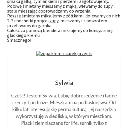
smaku gałką, tymiankiem i pierzem i zagotowujemy.
Połowę śmietany mieszamy z mąką, wlewamy do
zupy
i
stale mieszając doprowadzamy do wrzenia.
Resztę śmietany miksujemy z żółtkami, dolewamy do nich
2-3 chochelki gorącej
zupy
, mieszamy i z powrotem
przelewamy do garnka.
Całość za pomocą blendera miksujemy do konsystencji
gładkiego kremu.
Smacznego!
Sylwia
Cześć! Jestem Sylwia. Lubię dobre jedzenie i ładne
rzeczy. I podróże. Mieszkam na podlaskiej wsi. Od
kilku lat interesuję się permakulturą i jej narzędzia
wykorzystuję w siedlisku, w którym mieszkam.
Placki ziemniaczane for life, sernik tylko z