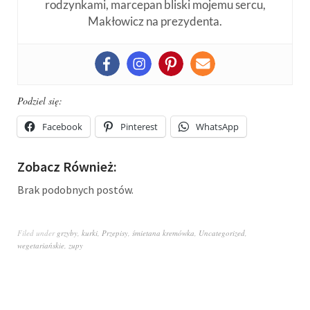
rodzynkami, marcepan bliski mojemu sercu,
Makłowicz na prezydenta.
Podziel się:
Facebook
Pinterest
WhatsApp
Zobacz Również:
Brak podobnych postów.
Filed under
grzyby
,
kurki
,
Przepisy
,
śmietana kremówka
,
Uncategorized
,
wegetariańskie
,
zupy