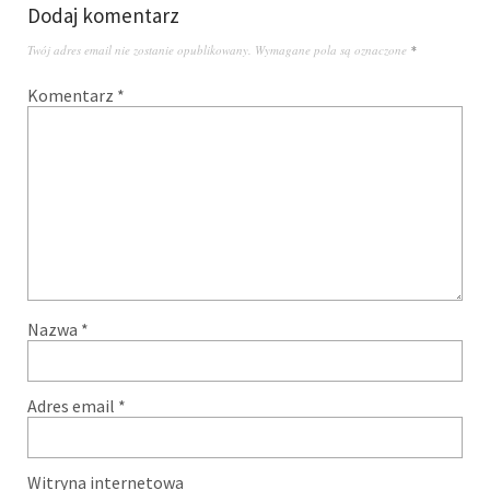
Dodaj komentarz
Twój adres email nie zostanie opublikowany.
Wymagane pola są oznaczone
*
Komentarz
*
Nazwa
*
Adres email
*
Witryna internetowa