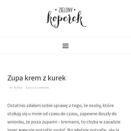
Zupa krem z kurek
by
Sylwia
Leave a comment
Ostatnio zdałam sobie sprawę z tego, że osoby, które
stołują się u mnie od czasu do czasu, zapewne doszły do
wniosku, że poza zupami – kremami, to chyba w zasadzie
innej
zupy
nie potrafię zrobić. No właśnie potrafię, ale ja