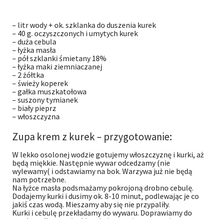
– litr wody + ok. szklanka do duszenia kurek
– 40 g. oczyszczonych i umytych kurek
– duża cebula
– łyżka masła
– pół szklanki śmietany 18%
– łyżka maki ziemniaczanej
– 2 żółtka
– świeży koperek
– gałka muszkatołowa
– suszony tymianek
– biały pieprz
– włoszczyzna
Zupa krem z kurek – przygotowanie:
W lekko osolonej wodzie gotujemy włoszczyznę i kurki, aż
będą miękkie. Następnie wywar odcedzamy (nie
wylewamy( i odstawiamy na bok. Warzywa już nie będą
nam potrzebne.
Na łyżce masła podsmażamy pokrojoną drobno cebulę.
Dodajemy kurki i dusimy ok. 8-10 minut, podlewając je co
jakiś czas wodą. Mieszamy aby się nie przypaliły.
Kurki i cebulę przekładamy do wywaru. Doprawiamy do