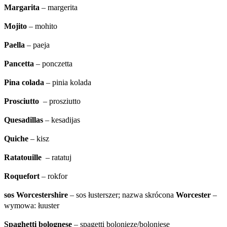
Margarita
– margerita
Mojito
– mohito
Paella
– paeja
Pancetta
– ponczetta
Pina colada
– pinia kolada
Prosciutto
– prosziutto
Quesadillas
– kesadijas
Quiche
– kisz
Ratatouille
– ratatuj
Roquefort
– rokfor
sos Worcestershire
– sos łusterszer; nazwa skrócona
Worcester
–
wymowa: łuuster
Spaghetti bolognese
– spagetti bolonieze/bolonjese