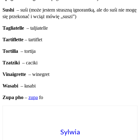
Sushi
– suśi (może jestem straszną ignorantką, ale do suśi nie mogę
się przekonać i wciąż mówię „suszi”)
Tagliatelle
– taljiatelle
Tartiflette
– tartiflet
Tortilla
– tortija
Tzatziki
– caciki
Vinaigrette
– winegret
Wasabi
– łasabi
Zupa pho
–
zupa
fo
Sylwia