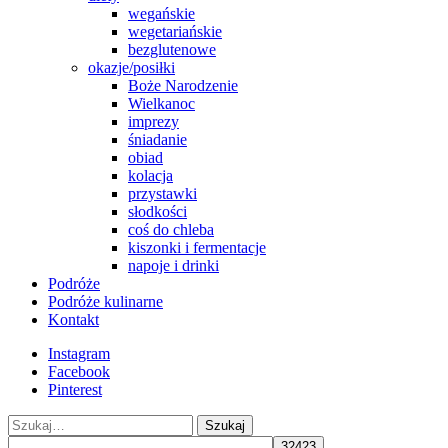
wegańskie
wegetariańskie
bezglutenowe
okazje/posiłki
Boże Narodzenie
Wielkanoc
imprezy
śniadanie
obiad
kolacja
przystawki
słodkości
coś do chleba
kiszonki i fermentacje
napoje i drinki
Podróże
Podróże kulinarne
Kontakt
Instagram
Facebook
Pinterest
Szukaj