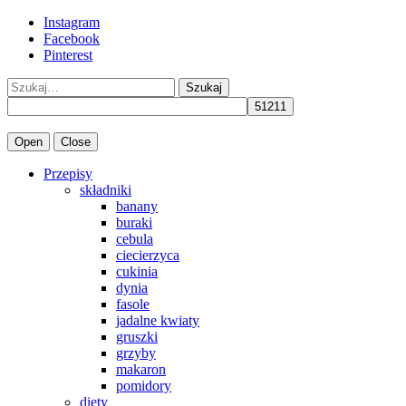
Instagram
Facebook
Pinterest
Szukaj
Open
Close
Przepisy
składniki
banany
buraki
cebula
ciecierzyca
cukinia
dynia
fasole
jadalne kwiaty
gruszki
grzyby
makaron
pomidory
diety