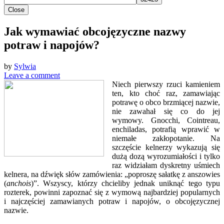
Close
Jak wymawiać obcojęzyczne nazwy
potraw i napojów?
by
Sylwia
Leave a comment
Niech pierwszy rzuci kamieniem
ten, kto choć raz, zamawiając
potrawę o obco brzmiącej nazwie,
nie zawahał się co do jej
wymowy. Gnocchi, Cointreau,
enchiladas, potrafią wprawić w
niemałe zakłopotanie. Na
szczęście kelnerzy wykazują się
dużą dozą wyrozumiałości i tylko
raz widziałam dyskretny uśmiech
kelnera, na dźwięk słów zamówienia: „poproszę sałatkę z anszowies
(
anchois
)”. Wszyscy, którzy chcieliby jednak uniknąć tego typu
rozterek, powinni zapoznać się z wymową najbardziej popularnych
i najczęściej zamawianych potraw i napojów, o obcojęzycznej
nazwie.