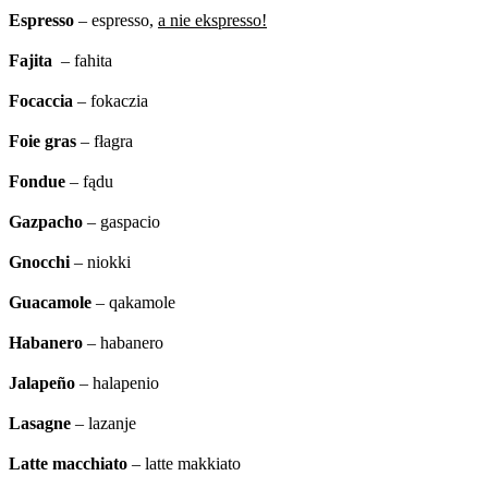
Espresso
– espresso,
a nie ekspresso!
Fajita
– fahita
Focaccia
– fokaczia
Foie gras
– fłagra
Fondue
– fądu
Gazpacho
– gaspacio
Gnocchi
– niokki
Guacamole
– qakamole
Habanero
– habanero
Jalapeño
– halapenio
Lasagne
– lazanje
Latte macchiato
– latte makkiato