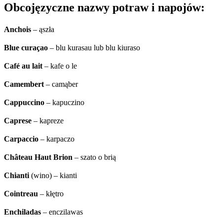
Obcojęzyczne nazwy potraw i napojów:
Anchois
– ąszła
Blue curaçao
– blu kurasau lub blu kiuraso
Café au lait
– kafe o le
Camembert
– camąber
Cappuccino
– kapuczino
Caprese
– kapreze
Carpaccio
– karpaczo
Château Haut Brion
– szato o brią
Chianti
(wino) – kianti
Cointreau
– kłętro
Enchiladas
– enczilawas