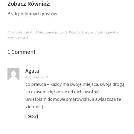
Zobacz Również:
Brak podobnych postów.
Filed under
coś do chleba
,
papryka
,
piknik
,
Przepisy
,
Uncategorized
,
wegańskie
,
zielony groszek
1 Comment
Agata
4 stycznia, 2014
to prawda – każdy ma swoje miejsca. swoją drogą
to czasem ciężko się od nich uwolnić.
uwielbiam domowe smarowidła, a zwłaszcza te
zielone (;
Reply