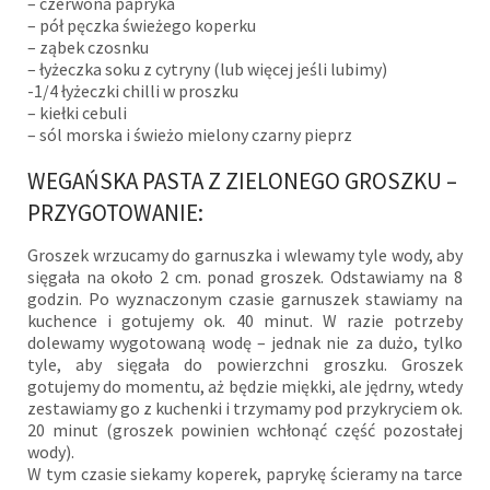
– czerwona papryka
– pół pęczka świeżego koperku
– ząbek czosnku
– łyżeczka soku z cytryny (lub więcej jeśli lubimy)
-1/4 łyżeczki chilli w proszku
– kiełki cebuli
– sól morska i świeżo mielony czarny pieprz
WEGAŃSKA PASTA Z ZIELONEGO GROSZKU –
PRZYGOTOWANIE:
Groszek wrzucamy do garnuszka i wlewamy tyle wody, aby
sięgała na około 2 cm. ponad groszek. Odstawiamy na 8
godzin. Po wyznaczonym czasie garnuszek stawiamy na
kuchence i gotujemy ok. 40 minut. W razie potrzeby
dolewamy wygotowaną wodę – jednak nie za dużo, tylko
tyle, aby sięgała do powierzchni groszku. Groszek
gotujemy do momentu, aż będzie miękki, ale jędrny, wtedy
zestawiamy go z kuchenki i trzymamy pod przykryciem ok.
20 minut (groszek powinien wchłonąć część pozostałej
wody).
W tym czasie siekamy koperek, paprykę ścieramy na tarce