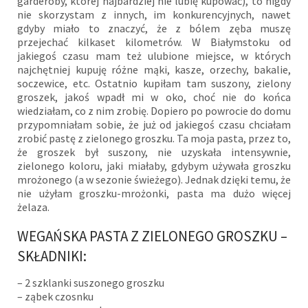
garderoby, której najbardziej nie lubię kupować), to nigdy
nie skorzystam z innych, im konkurencyjnych, nawet
gdyby miało to znaczyć, że z bólem zęba muszę
przejechać kilkaset kilometrów. W Białymstoku od
jakiegoś czasu mam też ulubione miejsce, w których
najchętniej kupuję różne mąki, kasze, orzechy, bakalie,
soczewice, etc. Ostatnio kupiłam tam suszony, zielony
groszek, jakoś wpadł mi w oko, choć nie do końca
wiedziałam, co z nim zrobię. Dopiero po powrocie do domu
przypomniałam sobie, że już od jakiegoś czasu chciałam
zrobić pastę z zielonego groszku. Ta moja pasta, przez to,
że groszek był suszony, nie uzyskała intensywnie,
zielonego koloru, jaki miałaby, gdybym używała groszku
mrożonego (a w sezonie świeżego). Jednak dzięki temu, że
nie użyłam groszku-mrożonki, pasta ma dużo więcej
żelaza.
WEGAŃSKA PASTA Z ZIELONEGO GROSZKU –
SKŁADNIKI:
– 2 szklanki suszonego groszku
– ząbek czosnku