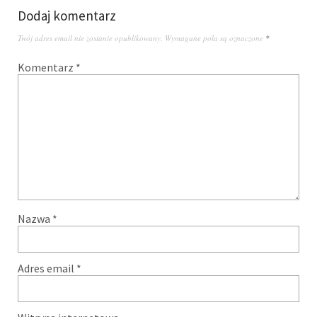
Dodaj komentarz
Twój adres email nie zostanie opublikowany.
Wymagane pola są oznaczone
*
Komentarz
*
Nazwa
*
Adres email
*