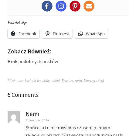
Podziel się:
Facebook
Pinterest
WhatsApp
Zobacz Również:
Brak podobnych postów.
Filed under
kuchnia japońska
,
obiad
,
Przepisy
,
sushi
,
Uncategorized
5 Comments
Nemi
9 kwietnia, 2014
Słońce, a tu nie myślałaś czasem o innym
składniku niż ryż: "Zazwyczaj ryż w gunkan maki