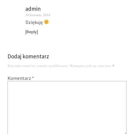
admin
10 kwietnia, 2014
Dziękuję
Reply
Dodaj komentarz
Twój adres email nie zostanie opublikowany.
Wymagane pola są oznaczone
*
Komentarz
*