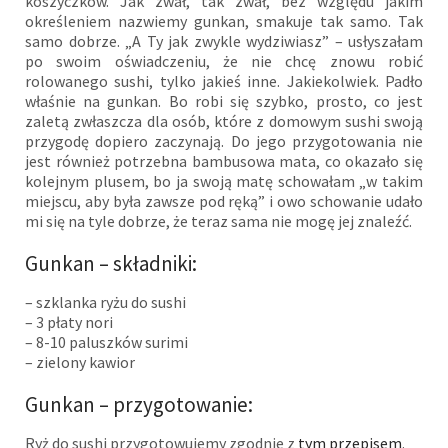
koszyczków. Jak zwał, tak zwał, bez względu jakim
określeniem nazwiemy gunkan, smakuje tak samo. Tak
samo dobrze. „A Ty jak zwykle wydziwiasz” – usłyszałam
po swoim oświadczeniu, że nie chcę znowu robić
rolowanego sushi, tylko jakieś inne. Jakiekolwiek. Padło
właśnie na gunkan. Bo robi się szybko, prosto, co jest
zaletą zwłaszcza dla osób, które z domowym sushi swoją
przygodę dopiero zaczynają. Do jego przygotowania nie
jest również potrzebna bambusowa mata, co okazało się
kolejnym plusem, bo ja swoją matę schowałam „w takim
miejscu, aby była zawsze pod ręką” i owo schowanie udało
mi się na tyle dobrze, że teraz sama nie mogę jej znaleźć.
Gunkan – składniki:
– szklanka ryżu do sushi
– 3 płaty nori
– 8-10 paluszków surimi
– zielony kawior
Gunkan – przygotowanie:
Ryż do sushi przygotowujemy zgodnie z
tym przepisem
.