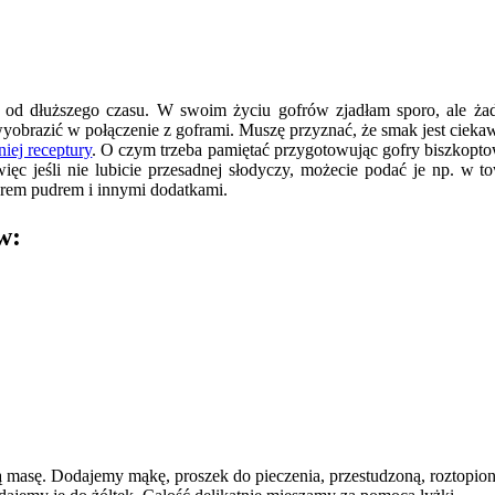
ę od dłuższego czasu. W swoim życiu gofrów zjadłam sporo, ale ż
wyobrazić w połączenie z goframi. Muszę przyznać, że smak jest ciek
niej receptury
. O czym trzeba pamiętać przygotowując gofry biszkopt
więc jeśli nie lubicie przesadnej słodyczy, możecie podać je np. w
ukrem pudrem i innymi dodatkami.
w:
ą masę. Dodajemy mąkę, proszek do pieczenia, przestudzoną, roztopio