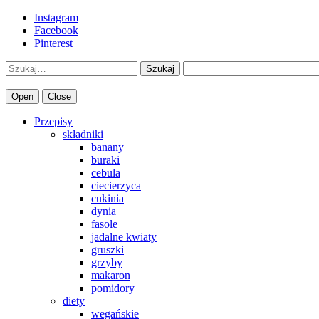
Instagram
Facebook
Pinterest
Szukaj
Open
Close
Przepisy
składniki
banany
buraki
cebula
ciecierzyca
cukinia
dynia
fasole
jadalne kwiaty
gruszki
grzyby
makaron
pomidory
diety
wegańskie