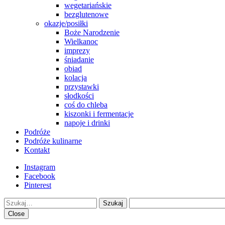
wegetariańskie
bezglutenowe
okazje/posiłki
Boże Narodzenie
Wielkanoc
imprezy
śniadanie
obiad
kolacja
przystawki
słodkości
coś do chleba
kiszonki i fermentacje
napoje i drinki
Podróże
Podróże kulinarne
Kontakt
Instagram
Facebook
Pinterest
Szukaj
Close