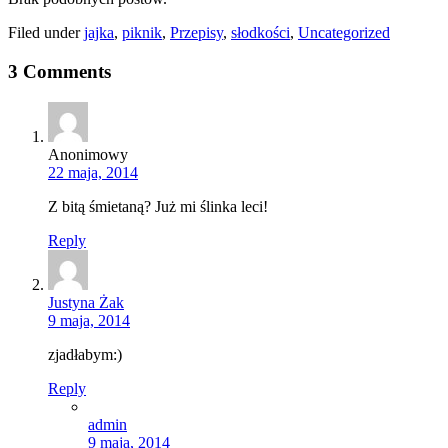
Filed under
jajka
,
piknik
,
Przepisy
,
słodkości
,
Uncategorized
3 Comments
Anonimowy
22 maja, 2014
Z bitą śmietaną? Już mi ślinka leci!
Reply
Justyna Żak
9 maja, 2014
zjadłabym:)
Reply
admin
9 maja, 2014