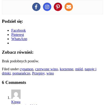
Podziel się:
Facebook
Pinterest
WhatsApp
Zobacz również:
Brak podobnych postów.
Filed under
cynamon
,
czerwone wino
,
korzenne
,
miód
,
napoje i
drinki
,
pomarańcze
,
Przepisy
,
wino
6 Comments
Kinga