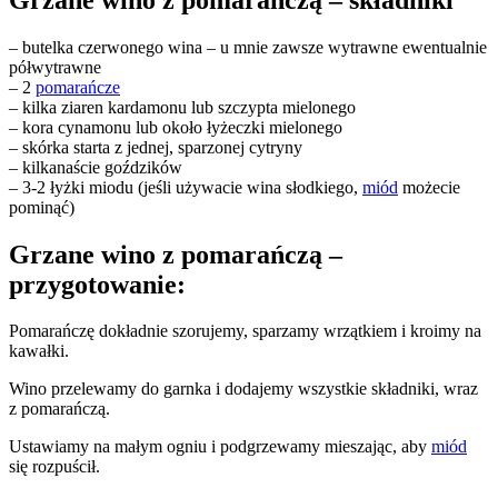
– butelka czerwonego wina – u mnie zawsze wytrawne ewentualnie
półwytrawne
– 2
pomarańcze
– kilka ziaren kardamonu lub szczypta mielonego
– kora cynamonu lub około łyżeczki mielonego
– skórka starta z jednej, sparzonej cytryny
– kilkanaście goździków
– 3-2 łyżki miodu (jeśli używacie wina słodkiego,
miód
możecie
pominąć)
Grzane wino z pomarańczą –
przygotowanie:
Pomarańczę dokładnie szorujemy, sparzamy wrzątkiem i kroimy na
kawałki.
Wino przelewamy do garnka i dodajemy wszystkie składniki, wraz
z pomarańczą.
Ustawiamy na małym ogniu i podgrzewamy mieszając, aby
miód
się rozpuścił.