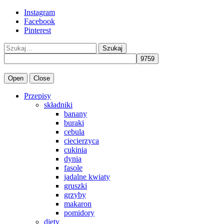
Instagram
Facebook
Pinterest
Szukaj
Open
Close
Przepisy
składniki
banany
buraki
cebula
ciecierzyca
cukinia
dynia
fasole
jadalne kwiaty
gruszki
grzyby
makaron
pomidory
diety