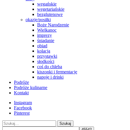
wegańskie
wegetariańskie
bezglutenowe
okazje/posiłki
Boże Narodzenie
Wielkanoc
imprezy
śniadanie
obiad
kolacja
przystawki
słodkości
coś do chleba
kiszonki i fermentacje
napoje i drinki
Podróże
Podróże kulinarne
Kontakt
Instagram
Facebook
Pinterest
Szukaj