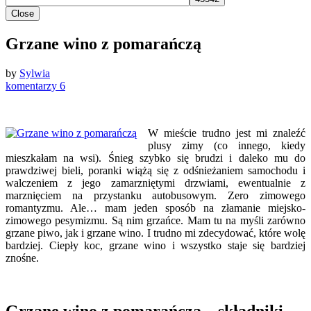
Close
Grzane wino z pomarańczą
by
Sylwia
komentarzy 6
W mieście trudno jest mi znaleźć
plusy zimy (co innego, kiedy
mieszkałam na wsi). Śnieg szybko się brudzi i daleko mu do
prawdziwej bieli, poranki wiążą się z odśnieżaniem samochodu i
walczeniem z jego zamarzniętymi drzwiami, ewentualnie z
marznięciem na przystanku autobusowym. Zero zimowego
romantyzmu. Ale… mam jeden sposób na złamanie miejsko-
zimowego pesymizmu. Są nim grzańce. Mam tu na myśli zarówno
grzane piwo, jak i grzane wino. I trudno mi zdecydować, które wolę
bardziej. Ciepły koc, grzane wino i wszystko staje się bardziej
znośne.
Grzane wino z pomarańczą – składniki