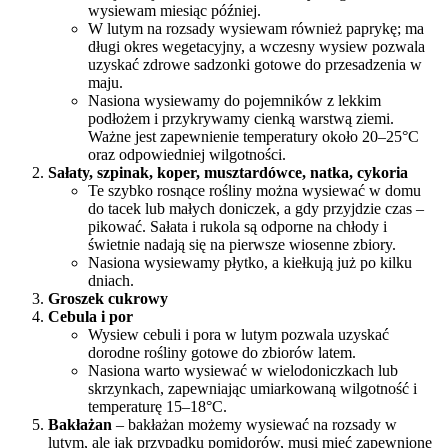
wysiewam miesiąc później.
W lutym na rozsady wysiewam również paprykę; ma
długi okres wegetacyjny, a wczesny wysiew pozwala
uzyskać zdrowe sadzonki gotowe do przesadzenia w
maju.
Nasiona wysiewamy do pojemników z lekkim
podłożem i przykrywamy cienką warstwą ziemi.
Ważne jest zapewnienie temperatury około 20–25°C
oraz odpowiedniej wilgotności.
Sałaty, szpinak, koper, musztardówce, natka, cykoria
Te szybko rosnące rośliny można wysiewać w domu
do tacek lub małych doniczek, a gdy przyjdzie czas –
pikować. Sałata i rukola są odporne na chłody i
świetnie nadają się na pierwsze wiosenne zbiory.
Nasiona wysiewamy płytko, a kiełkują już po kilku
dniach.
Groszek cukrowy
Cebula i por
Wysiew cebuli i pora w lutym pozwala uzyskać
dorodne rośliny gotowe do zbiorów latem.
Nasiona warto wysiewać w wielodoniczkach lub
skrzynkach, zapewniając umiarkowaną wilgotność i
temperaturę 15–18°C.
Bakłażan
– bakłażan możemy wysiewać na rozsady w
lutym, ale jak przypadku pomidorów, musi mieć zapewnione