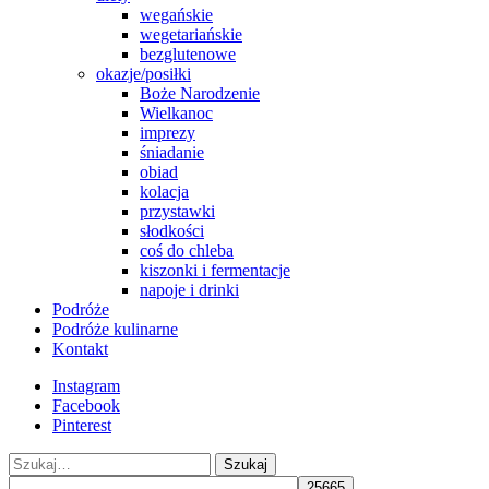
wegańskie
wegetariańskie
bezglutenowe
okazje/posiłki
Boże Narodzenie
Wielkanoc
imprezy
śniadanie
obiad
kolacja
przystawki
słodkości
coś do chleba
kiszonki i fermentacje
napoje i drinki
Podróże
Podróże kulinarne
Kontakt
Instagram
Facebook
Pinterest
Szukaj