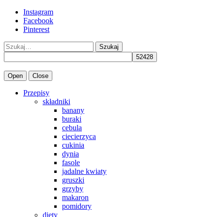
Instagram
Facebook
Pinterest
Szukaj
Open
Close
Przepisy
składniki
banany
buraki
cebula
ciecierzyca
cukinia
dynia
fasole
jadalne kwiaty
gruszki
grzyby
makaron
pomidory
diety