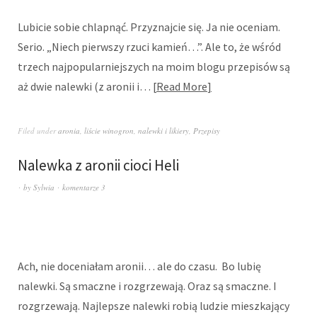
Lubicie sobie chlapnąć. Przyznajcie się. Ja nie oceniam.
Serio. „Niech pierwszy rzuci kamień…”. Ale to, że wśród
trzech najpopularniejszych na moim blogu przepisów są
aż dwie nalewki (z aronii i…
Read More
Filed under
aronia
,
liście winogron
,
nalewki i likiery
,
Przepisy
Nalewka z aronii cioci Heli
by
Sylwia
komentarze 3
Ach, nie doceniałam aronii… ale do czasu. Bo lubię
nalewki. Są smaczne i rozgrzewają. Oraz są smaczne. I
rozgrzewają. Najlepsze nalewki robią ludzie mieszkający