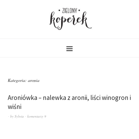
Kategoria:
aronia
Aroniówka – nalewka z aronii, liści winogron i
wiśni
by
Sylwia
komentarzy 9