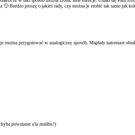
działem że w taki sposób można zrobić inne esencje. Udało się Pani zro
ka 🙂 Bardzo proszę o jakieś rady, czy można je zrobić tak samo jak
cje można przygotować w analogiczny sposób. Migdały natomiast obra
hyba powstanie a'la malibu?)