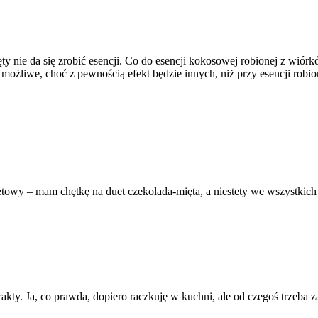
ięty nie da się zrobić esencji. Co do esencji kokosowej robionej z wiór
ożliwe, choć z pewnością efekt będzie innych, niż przy esencji robi
towy – mam chętkę na duet czekolada-mięta, a niestety we wszystkich
strakty. Ja, co prawda, dopiero raczkuję w kuchni, ale od czegoś trzeba