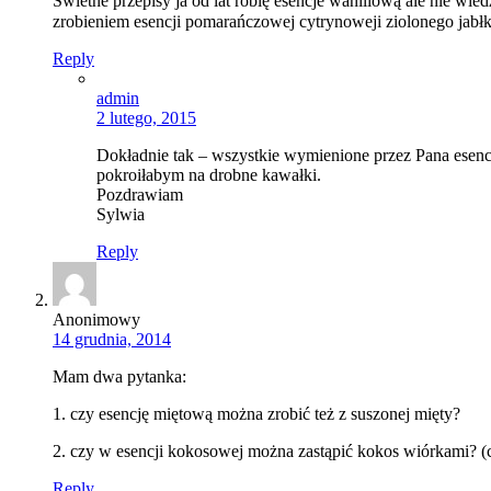
Świetne przepisy ja od lat robię esencje waniliową ale nie wie
zrobieniem esencji pomarańczowej cytrynoweji ziolonego jabł
Reply
admin
2 lutego, 2015
Dokładnie tak – wszystkie wymienione przez Pana esen
pokroiłabym na drobne kawałki.
Pozdrawiam
Sylwia
Reply
Anonimowy
14 grudnia, 2014
Mam dwa pytanka:
1. czy esencję miętową można zrobić też z suszonej mięty?
2. czy w esencji kokosowej można zastąpić kokos wiórkami? (c
Reply