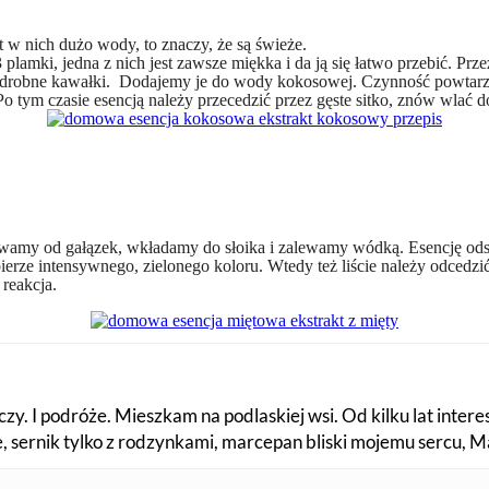
st w nich dużo wody, to znaczy, że są świeże.
lamki, jedna z nich jest zawsze miękka i da ją się łatwo przebić. P
ść drobne kawałki. Dodajemy je do wody kokosowej. Czynność powtar
 tym czasie esencją należy przecedzić przez gęste sitko, znów wlać d
odrywamy od gałązek, wkładamy do słoika i zalewamy wódką. Esencję o
ierze intensywnego, zielonego koloru. Wtedy też liście należy odcedzi
 reakcja.
zy. I podróże. Mieszkam na podlaskiej wsi. Od kilku lat intere
fe, sernik tylko z rodzynkami, marcepan bliski mojemu sercu, 