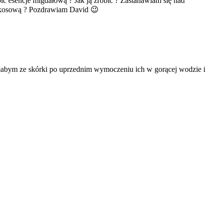
bić esencje migdałową ? Jak ją zrobić ? Zastanawiam się nad
 kokosową ? Pozdrawiam David 😉
łabym ze skórki po uprzednim wymoczeniu ich w gorącej wodzie i