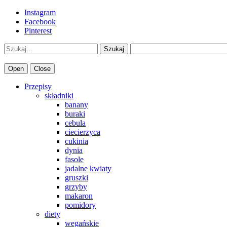
Instagram
Facebook
Pinterest
Szukaj
Open
Close
Przepisy
składniki
banany
buraki
cebula
ciecierzyca
cukinia
dynia
fasole
jadalne kwiaty
gruszki
grzyby
makaron
pomidory
diety
wegańskie