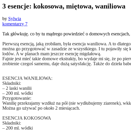
3 esencje: kokosowa, miętowa, waniliowa
by
Sylwia
komentarzy 7
Tak główkuję. co by tu mądrego powiedzieć o domowych esencjach, 
Pierwszą esencją, jaką zrobiłam, była esencja waniliowa. A to dlatego
można go przygotować w zasadzie ze wszystkiego. I tu pojawiły się
lodów. A w planach mam jeszcze esencję migdałową.
Fajnie jest mieć takie domowe ekstrakty, bo wydaje mi się, że po pie
zrobienie czegoś samemu, daje dużą satysfakcję. Także do dzieła bab
ESENCJA WANILIOWA:
Składniki:
– 2 laski wanilii
– 200 ml. wódki
Przygotowanie:
Wanilię przekrajamy wzdłuż na pół (nie wydłubujemy ziarenek), wkł
Można go używać po około 2 miesiącach.
ESENCJA KOKOSOWA
Składniki:
– 200 ml. wódki