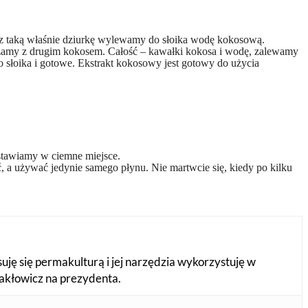
rzez taką właśnie dziurkę wylewamy do słoika wodę kokosową.
zamy z drugim kokosem. Całość – kawałki kokosa i wodę, zalewamy
o słoika i gotowe. Ekstrakt kokosowy jest gotowy do użycia
dstawiamy w ciemne miejsce.
ć, a używać jedynie samego płynu. Nie martwcie się, kiedy po kilku
suję się permakulturą i jej narzędzia wykorzystuję w
Makłowicz na prezydenta.