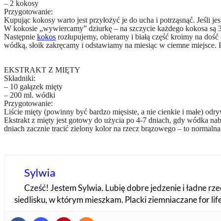
– 2 kokosy
Przygotowanie:
Kupując kokosy warto jest przyłożyć je do ucha i potrząsnąć. Jeśli je
W kokosie „wywiercamy” dziurkę – na szczycie każdego kokosa są 3 p
Następnie
kokos
rozłupujemy, obieramy i białą część kroimy na do
wódką, słoik zakręcamy i odstawiamy na miesiąc w ciemne miejsce. Po
EKSTRAKT Z MIĘTY
Składniki:
– 10 gałązek mięty
– 200 ml. wódki
Przygotowanie:
Liście mięty (powinny być bardzo mięsiste, a nie cienkie i małe) 
Ekstrakt z mięty jest gotowy do użycia po 4-7 dniach, gdy wódka nab
dniach zacznie tracić zielony kolor na rzecz brązowego – to normalna
Sylwia
Cześć! Jestem Sylwia. Lubię dobre jedzenie i ładne rzec
siedlisku, w którym mieszkam. Placki ziemniaczane for li