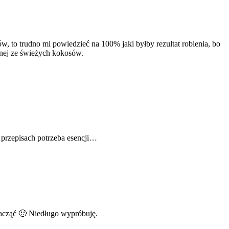
ków, to trudno mi powiedzieć na 100% jaki byłby rezultat robienia, bo
onej ze świeżych kokosów.
 przepisach potrzeba esencji…
 zacząć 🙂 Niedługo wypróbuję.