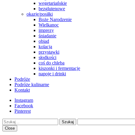
wegetariańskie
bezglutenowe
okazje/posiłki
Boże Narodzenie
Wielkanoc
imprezy
śniadanie
obiad
kolacja
przystawki
słodkości
coś do chleba
kiszonki i fermentacje
napoje i drinki
Podróże
Podróże kulinarne
Kontakt
Instagram
Facebook
Pinterest
Szukaj
Close