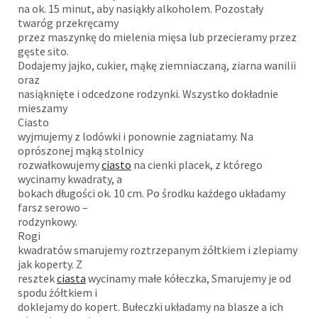
na ok. 15 minut, aby nasiąkły alkoholem. Pozostały
twaróg przekręcamy
przez maszynkę do mielenia mięsa lub przecieramy przez
gęste sito.
Dodajemy jajko, cukier, mąkę ziemniaczaną, ziarna wanilii
oraz
nasiąknięte i odcedzone rodzynki. Wszystko dokładnie
mieszamy
Ciasto
wyjmujemy z lodówki i ponownie zagniatamy. Na
oprószonej mąką stolnicy
rozwałkowujemy
ciasto
na cienki placek, z którego
wycinamy kwadraty, a
bokach długości ok. 10 cm. Po środku każdego układamy
farsz serowo –
rodzynkowy.
Rogi
kwadratów smarujemy roztrzepanym żółtkiem i zlepiamy
jak koperty. Z
resztek
ciasta
wycinamy małe kółeczka, Smarujemy je od
spodu żółtkiem i
doklejamy do kopert. Bułeczki układamy na blasze a ich