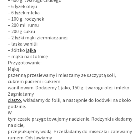
– 6 łyżek oleju
– 6 łyżek mleka
– 100 g. rodzynek
– 200 ml. rumu
– 200 g cukru
– 2 łyżki mąki ziemniaczanej
– laska wanilii
– żółtko
jajka
– mąka na stolnicę
Przygotowanie:
Mąkę
pszenną przesiewamy i mieszamy ze szczyptą soli,
cukrem pudrem i cukrem
waniliowym. Dodajemy 1 jako, 150 g. twarogu olej i mleko.
Zagniatamy
ciasto
, wkładamy do folii, a następnie do lodówki na około
godzinę.
W
tym czasie przygotowujemy nadzienie. Rodzynki układamy
na sicie,
przepłukujemy wodą. Przekładamy do miseczki i zalewamy
rumem. Odstawiamy