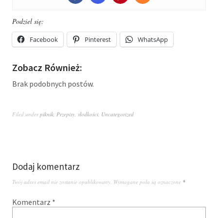
Podziel się:
Facebook
Pinterest
WhatsApp
Zobacz Również:
Brak podobnych postów.
Filed under
piknik
,
Przepisy
,
słodkości
,
Uncategorized
Dodaj komentarz
Twój adres email nie zostanie opublikowany.
Wymagane pola są oznaczone
*
Komentarz
*