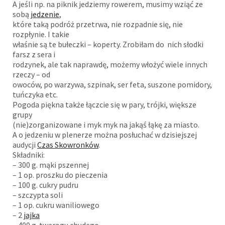
A jeśli np. na piknik jedziemy rowerem, musimy wziąć ze
sobą
jedzenie
,
które taką podróż przetrwa, nie rozpadnie się, nie
rozpłynie. I takie
właśnie są te bułeczki – koperty. Zrobiłam do nich słodki
farsz z sera i
rodzynek, ale tak naprawdę, możemy włożyć wiele innych
rzeczy – od
owoców, po warzywa, szpinak, ser feta, suszone pomidory,
tuńczyka etc.
Pogoda piękna także łączcie się w pary, trójki, większe
grupy
(nie)zorganizowane i myk myk na jakąś łąkę za miasto.
A o jedzeniu w plenerze można posłuchać w dzisiejszej
audycji
Czas Skowronków
.
Składniki:
– 300 g. mąki pszennej
– 1 op. proszku do pieczenia
– 100 g. cukry pudru
– szczypta soli
– 1 op. cukru waniliowego
– 2
jajka
– 400 g. twarogu chudego