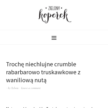
Trochę niechlujne crumble
rabarbarowo truskawkowe z
waniliową nutą
by
Sylwia
Leave a comment