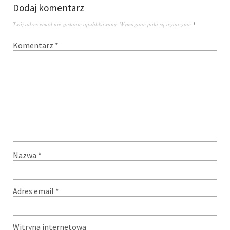
Dodaj komentarz
Twój adres email nie zostanie opublikowany.
Wymagane pola są oznaczone
*
Komentarz
*
Nazwa
*
Adres email
*
Witryna internetowa