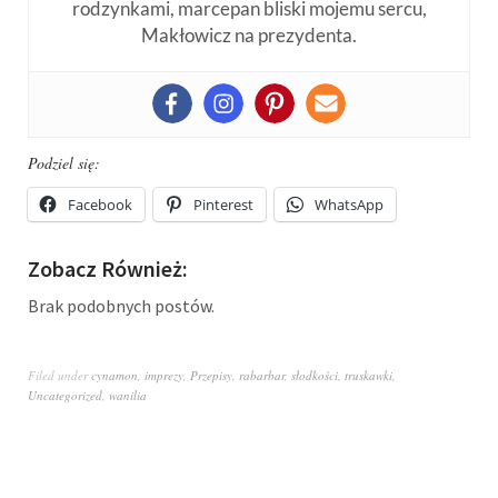
rodzynkami, marcepan bliski mojemu sercu,
Makłowicz na prezydenta.
Podziel się:
Facebook
Pinterest
WhatsApp
Zobacz Również:
Brak podobnych postów.
Filed under
cynamon
,
imprezy
,
Przepisy
,
rabarbar
,
słodkości
,
truskawki
,
Uncategorized
,
wanilia