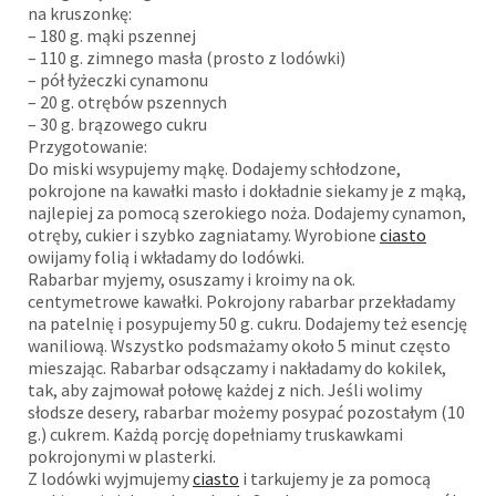
na kruszonkę:
– 180 g. mąki pszennej
– 110 g. zimnego masła (prosto z lodówki)
– pół łyżeczki cynamonu
– 20 g. otrębów pszennych
– 30 g. brązowego cukru
Przygotowanie:
Do miski wsypujemy mąkę. Dodajemy schłodzone,
pokrojone na kawałki masło i dokładnie siekamy je z mąką,
najlepiej za pomocą szerokiego noża. Dodajemy cynamon,
otręby, cukier i szybko zagniatamy. Wyrobione
ciasto
owijamy folią i wkładamy do lodówki.
Rabarbar myjemy, osuszamy i kroimy na ok.
centymetrowe kawałki. Pokrojony rabarbar przekładamy
na patelnię i posypujemy 50 g. cukru. Dodajemy też esencję
waniliową. Wszystko podsmażamy około 5 minut często
mieszając. Rabarbar odsączamy i nakładamy do kokilek,
tak, aby zajmował połowę każdej z nich. Jeśli wolimy
słodsze desery, rabarbar możemy posypać pozostałym (10
g.) cukrem. Każdą porcję dopełniamy truskawkami
pokrojonymi w plasterki.
Z lodówki wyjmujemy
ciasto
i tarkujemy je za pomocą