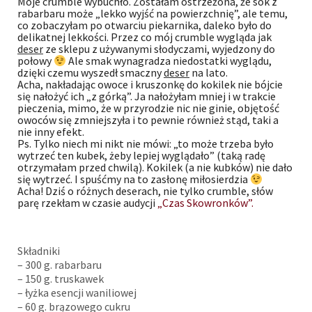
Moje crumble wybuchło. Zostałam ostrzeżona, że sok z
rabarbaru może „lekko wyjść na powierzchnię”, ale temu,
co zobaczyłam po otwarciu piekarnika, daleko było do
delikatnej lekkości. Przez co mój crumble wygląda jak
deser
ze sklepu z używanymi słodyczami, wyjedzony do
połowy
Ale smak wynagradza niedostatki wyglądu,
dzięki czemu wyszedł smaczny
deser
na lato.
Acha, nakładając owoce i kruszonkę do kokilek nie bójcie
się nałożyć ich „z górką”. Ja nałożyłam mniej i w trakcie
pieczenia, mimo, że w przyrodzie nic nie ginie, objętość
owoców się zmniejszyła i to pewnie również stąd, taki a
nie inny efekt.
Ps. Tylko niech mi nikt nie mówi: „to może trzeba było
wytrzeć ten kubek, żeby lepiej wyglądało” (taką radę
otrzymałam przed chwilą). Kokilek (a nie kubków) nie dało
się wytrzeć. I spuśćmy na to zasłonę miłosierdzia
Acha! Dziś o różnych deserach, nie tylko crumble, słów
parę rzekłam w czasie audycji
„Czas Skowronków”.
Składniki
– 300 g. rabarbaru
– 150 g. truskawek
– łyżka esencji waniliowej
– 60 g. brązowego cukru