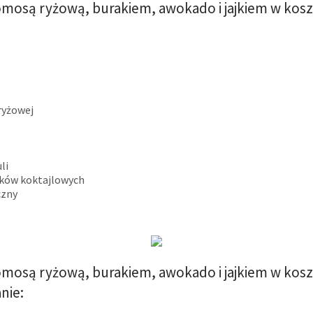
omosą ryżową, burakiem, awokado i jajkiem w kosz
ryżowej
li
rków koktajlowych
czny
omosą ryżową, burakiem, awokado i jajkiem w kosz
nie: