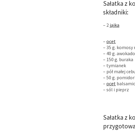
Sałatka z k
składniki:
– 2
jajka
–
ocet
– 35 g. komosy 
– 40 g. awokado
– 150 g. buraka
– tymianek
– pół małej cebu
– 50 g. pomido
–
ocet
balsami
– sól i pieprz
Sałatka z k
przygotowa