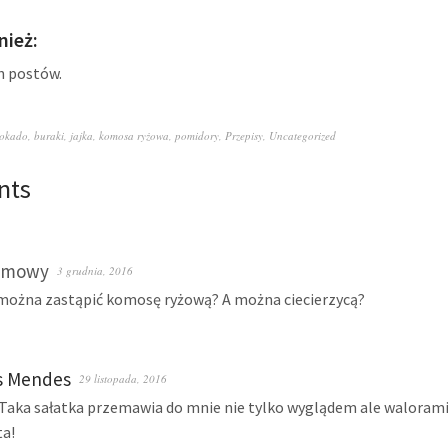
ież:
h postów.
okado
,
buraki
,
jajka
,
komosa ryżowa
,
pomidory
,
Przepisy
,
Uncategorized
nts
imowy
3 grudnia, 2016
ożna zastąpić komosę ryżową? A można ciecierzycą?
s Mendes
29 listopada, 2016
 Taka sałatka przemawia do mnie nie tylko wyglądem ale walora
a!