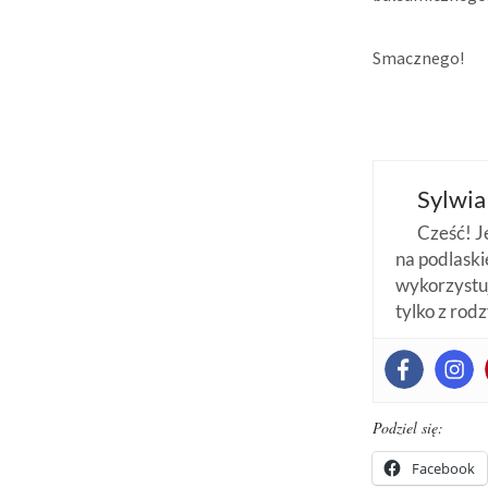
Smacznego!
Sylwia
Cześć! J
na podlaskie
wykorzystuj
tylko z rod
Podziel się:
Facebook