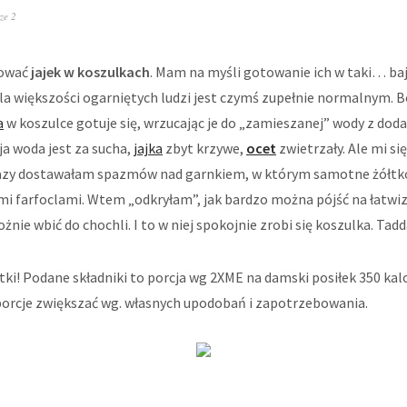
ze 2
tować
jajek w koszulkach
. Mam na myśli gotowanie ich w taki… ba
la większości ogarniętych ludzi jest czymś zupełnie normalnym. B
a
w koszulce gotuje się, wrzucając je do „zamieszanej” wody z doda
a woda jest za sucha,
jajka
zbyt krzywe,
ocet
zwietrzały. Ale mi si
ż razy dostawałam spazmów nad garnkiem, w którym samotne żółtk
mi farfoclami. Wtem „odkryłam”, jak bardzo można pójść na łatwi
ożnie wbić do chochli. I to w niej spokojnie zrobi się koszulka. Tad
atki! Podane składniki to porcja wg 2XME na damski posiłek 350 kal
porcje zwiększać wg. własnych upodobań i zapotrzebowania.