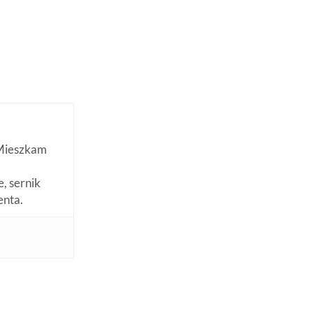
. Mieszkam
, sernik
enta.