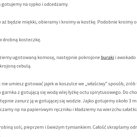
gotujemy na sypko i odcedzamy.
 aż będzie miękki, obieramy i kroimy w kostkę. Podobnie kroimy 
w drobną kosteczkę.
dziemy ugotowaną komosę, następnie pokrojone
buraki
i awokado 
rojoną cebulą.
ż nie umiesz gotować jajek w koszulce we „właściwy” sposób, zrób to
 garnka z gotującą się wodą wlej łyżkę octu spirytusowego. Do cho
astępnie zanurz ją w gotującej się wodzie. Jajko gotujemy około 3 m
czamy np na papierowym ręczniku i kładziemy na wierzchu sałatki
obiną soli, pieprzem i świeżym tymiankiem. Całość skraplamy od
.