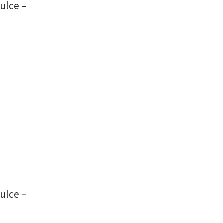
ulce –
ulce –