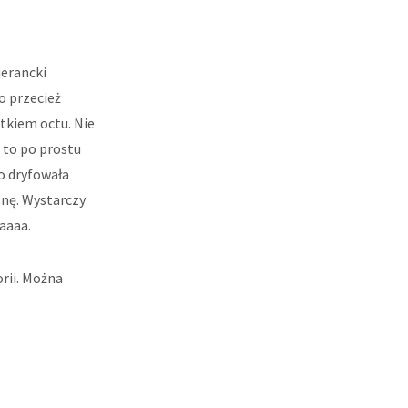
jerancki
o przecież
tkiem octu. Nie
ę to po prostu
o dryfowała
znę. Wystarczy
daaaa.
orii. Można