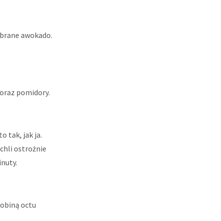
obrane awokado.
oraz pomidory.
 tak, jak ja.
chli ostrożnie
inuty.
.
robiną octu