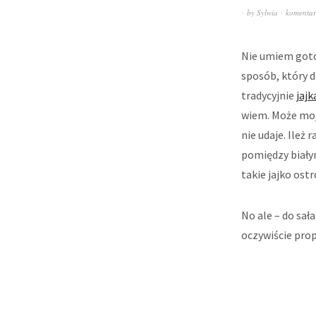
by
Sylwia
komentar
Nie umiem go
sposób, który d
tradycyjnie
jajk
wiem. Może moj
nie udaje. Ile
pomiędzy biały
takie jajko ostr
No ale – do sał
oczywiście pro