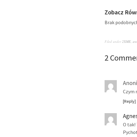
Zobacz Równ
Brak podobnyc
Filed under
2XME
,
aw
2 Comme
Anon
Czym m
Reply
Agne
O tak!
Pychot