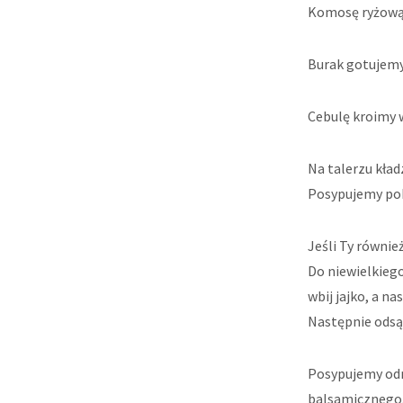
Komosę ryżową 
Burak gotujemy
Cebulę kroimy 
Na talerzu kła
Posypujemy pok
Jeśli Ty równie
Do niewielkiego
wbij jajko, a n
Następnie odsą
Posypujemy odr
balsamicznego