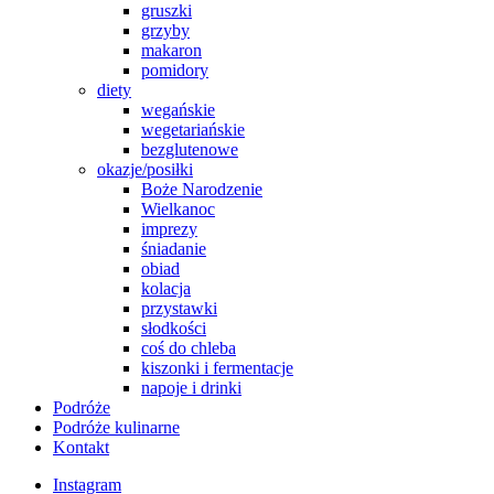
gruszki
grzyby
makaron
pomidory
diety
wegańskie
wegetariańskie
bezglutenowe
okazje/posiłki
Boże Narodzenie
Wielkanoc
imprezy
śniadanie
obiad
kolacja
przystawki
słodkości
coś do chleba
kiszonki i fermentacje
napoje i drinki
Podróże
Podróże kulinarne
Kontakt
Instagram