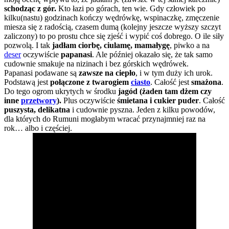
schodząc z gór.
Kto łazi po górach, ten wie. Gdy człowiek po
kilku(nastu) godzinach kończy wędrówkę, wspinaczkę, zmęczenie
miesza się z radością, czasem dumą (kolejny jeszcze wyższy szczyt
zaliczony) to po prostu chce się zjeść i wypić coś dobrego. O ile siły
pozwolą. I tak
jadłam ciorbę, ciulamę, mamałygę
, piwko a na
deser
oczywiście
papanasi
. Ale później okazało się, że tak samo
cudownie smakuje na nizinach i bez górskich wędrówek.
Papanasi podawane są
zawsze na ciepło
, i w tym duży ich urok.
Podstawą jest
połączone z twarogiem
ciasto
. Całość jest
smażona
.
Do tego ogrom ukrytych w środku
jagód (żaden tam dżem czy
inne
przetwory
).
Plus oczywiście
śmietana i cukier puder
. Całość
puszysta, delikatna
i cudownie pyszna. Jeden z kilku powodów,
dla których do Rumuni mogłabym wracać przynajmniej raz na
rok… albo i częściej.