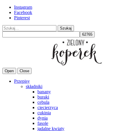
Instagram
Facebook
Pinterest
Szukaj
Open
Close
Przepisy
składniki
banany
buraki
cebula
ciecierzyca
cukinia
dynia
fasole
jadalne kwiaty