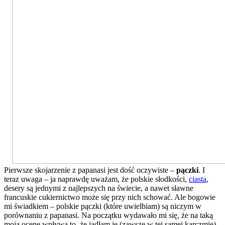
Pierwsze skojarzenie z papanasi jest dość oczywiste –
pączki
. I
teraz uwaga – ja naprawdę uważam, że polskie słodkości,
ciasta
,
desery są jednymi z najlepszych na świecie, a nawet sławne
francuskie cukiernictwo może się przy nich schować. Ale bogowie
mi świadkiem – polskie pączki (które uwielbiam) są niczym w
porównaniu z papanasi. Na początku wydawało mi się, że na taką
moją ocenę wpływa to, że jadłam je (zawsze w tej samej karczmie)