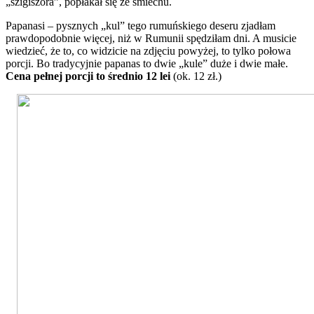
„szigiszora”, popłakał się ze śmiechu.
Papanasi – pysznych „kul” tego rumuńskiego deseru zjadłam
prawdopodobnie więcej, niż w Rumunii spędziłam dni. A musicie
wiedzieć, że to, co widzicie na zdjęciu powyżej, to tylko połowa
porcji. Bo tradycyjnie papanas to dwie „kule” duże i dwie małe.
Cena pełnej porcji to średnio 12 lei
(ok. 12 zł.)