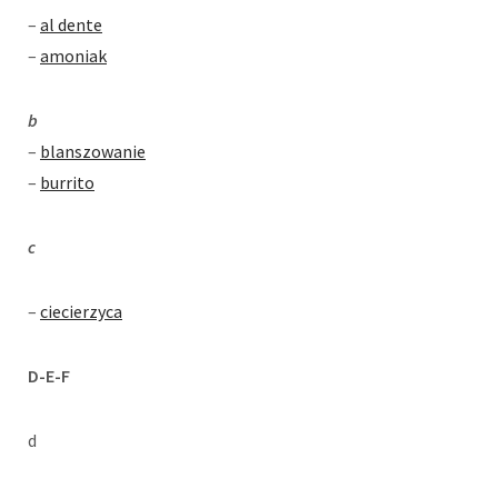
–
al dente
–
amoniak
b
–
blanszowanie
–
burrito
c
–
ciecierzyca
D-E-F
d