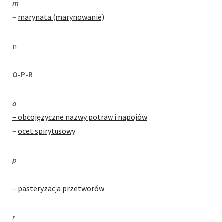
m
–
marynata (marynowanie)
n
O-P-R
o
– obcojęzyczne nazwy potraw i napojów
–
ocet spirytusowy
p
–
pasteryzacja przetworów
r