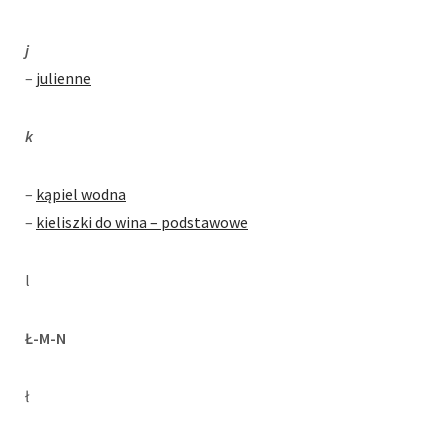
j
–
julienne
k
–
kąpiel wodna
–
kieliszki do wina – podstawowe
l
Ł-M-N
ł