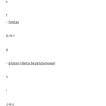
e
f
–
fajitas
G-H-I
g
–
gluten
(dieta bezglutenowa)
h
i
J-K-L