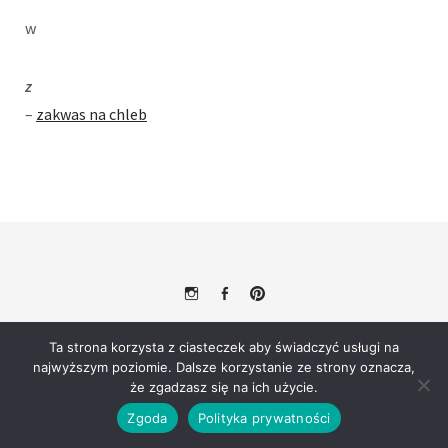
w
z
–
zakwas na chleb
Instagram
Facebook
Pinterest
© 2026
Zielony Koperek – przepisy, podróże i porady ogrodnicze.
Ta strona korzysta z ciasteczek aby świadczyć usługi na
Powered by
WordPress
Theme: Weta by
Elmastudio
.
najwyższym poziomie. Dalsze korzystanie ze strony oznacza,
że zgadzasz się na ich użycie.
Zgoda
Polityka prywatności