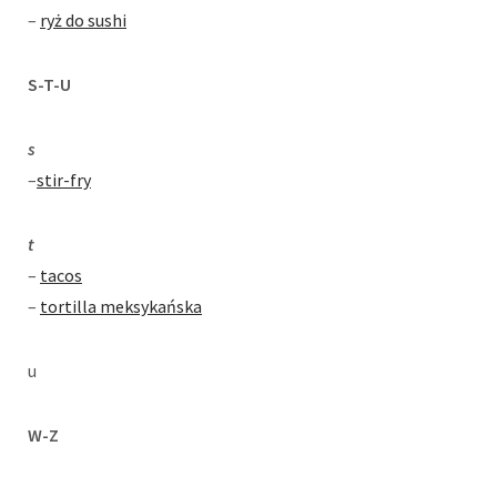
–
ryż do sushi
S-T-U
s
–
stir-fry
t
–
tacos
–
tortilla meksykańska
u
W-Z