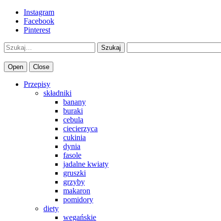
Instagram
Facebook
Pinterest
Szukaj
Open
Close
Przepisy
składniki
banany
buraki
cebula
ciecierzyca
cukinia
dynia
fasole
jadalne kwiaty
gruszki
grzyby
makaron
pomidory
diety
wegańskie