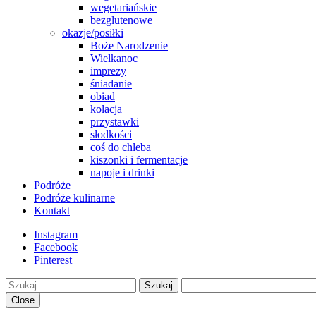
wegetariańskie
bezglutenowe
okazje/posiłki
Boże Narodzenie
Wielkanoc
imprezy
śniadanie
obiad
kolacja
przystawki
słodkości
coś do chleba
kiszonki i fermentacje
napoje i drinki
Podróże
Podróże kulinarne
Kontakt
Instagram
Facebook
Pinterest
Szukaj
Close