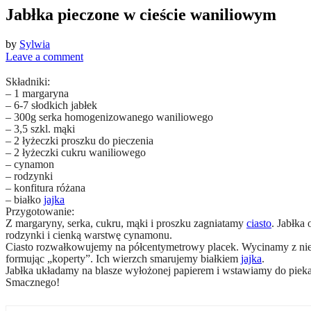
Jabłka pieczone w cieście waniliowym
by
Sylwia
Leave a comment
Składniki:
– 1 margaryna
– 6-7 słodkich jabłek
– 300g serka homogenizowanego waniliowego
– 3,5 szkl. mąki
– 2 łyżeczki proszku do pieczenia
– 2 łyżeczki cukru waniliowego
– cynamon
– rodzynki
– konfitura różana
– białko
jajka
Przygotowanie:
Z margaryny, serka, cukru, mąki i proszku zagniatamy
ciasto
. Jabłka
rodzynki i cienką warstwę cynamonu.
Ciasto rozwałkowujemy na półcentymetrowy placek. Wycinamy z nie
formując „koperty”. Ich wierzch smarujemy białkiem
jajka
.
Jabłka układamy na blasze wyłożonej papierem i wstawiamy do pieka
Smacznego!