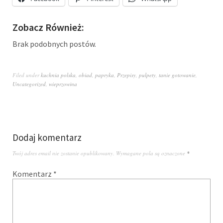
Zobacz Również:
Brak podobnych postów.
Filed under
kuchnia polska
,
obiad
,
papryka
,
Przepisy
,
pulpety
,
tanie gotowanie
,
Uncategorized
,
wieprzowina
Dodaj komentarz
Twój adres email nie zostanie opublikowany.
Wymagane pola są oznaczone
*
Komentarz
*