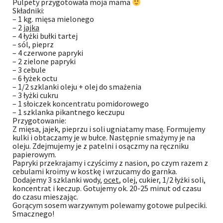
Pulpety przygotowała moja mama
Składniki:
– 1 kg. mięsa mielonego
– 2
jajka
– 4 łyżki bułki tartej
– sól, pieprz
– 4 czerwone papryki
– 2 zielone papryki
– 3 cebule
– 6 łyżek octu
– 1/2 szklanki oleju + olej do smażenia
– 3 łyżki cukru
– 1 słoiczek koncentratu pomidorowego
– 1 szklanka pikantnego keczupu
Przygotowanie:
Z mięsa, jajek, pieprzu i soli ugniatamy masę. Formujemy
kulki i obtaczamy je w bułce. Następnie smażymy je na
oleju. Zdejmujemy je z patelni i osączmy na ręczniku
papierowym.
Papryki przekrajamy i czyścimy z nasion, po czym razem z
cebulami kroimy w kostkę i wrzucamy do garnka.
Dodajemy 3 szklanki wody,
ocet
, olej, cukier, 1/2 łyżki soli,
koncentrat i keczup. Gotujemy ok. 20-25 minut od czasu
do czasu mieszając.
Gorącym sosem warzywnym polewamy gotowe pulpeciki.
Smacznego!