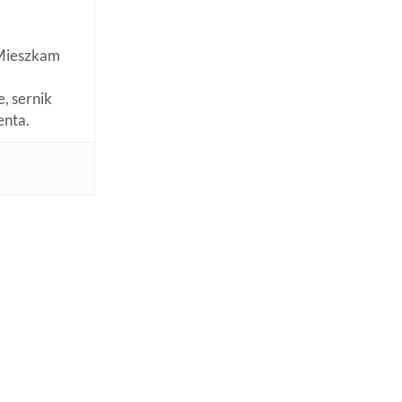
. Mieszkam
, sernik
enta.