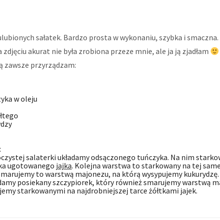
lubionych sałatek. Bardzo prosta w wykonaniu, szybka i smaczna. 
zdjęciu akurat nie była zrobiona przeze mnie, ale ja ją zjadłam
ją zawsze przyrządzam:
zyka w oleju
ółtego
ydzy
:
oczystej salaterki układamy odsączonego tuńczyka. Na nim starko
ałka ugotowanego
jajka
. Kolejna warstwa to starkowany na tej samej
 smarujemy to warstwą majonezu, na którą wysypujemy kukurydzę.
adamy posiekany szczypiorek, który również smarujemy warstwą 
emy starkowanymi na najdrobniejszej tarce żółtkami jajek.