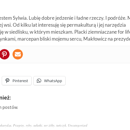
estem Sylwia. Lubię dobre jedzenie i ładne rzeczy. I podróże
j wsi. Od kilku lat interesuję się permakulturą i jej narzędzia
ę w siedlisku, w którym mieszkam. Placki ziemniaczane for life
zynkami, marcepan bliski mojemu sercu, Makłowicz na prezyd
Pinterest
WhatsApp
ież:
h postów.
ukurydza
,
Przepisy
,
ryby
,
sałatki
,
ser żółty
,
tuńczyk
,
Uncategorized