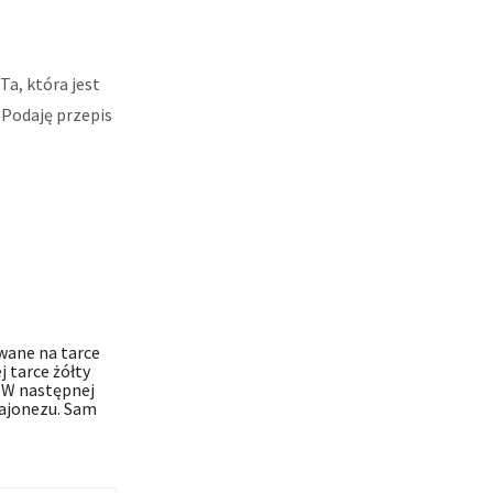
Ta, która jest
Podaję przepis
wane na tarce
 tarce żółty
 W następnej
majonezu. Sam