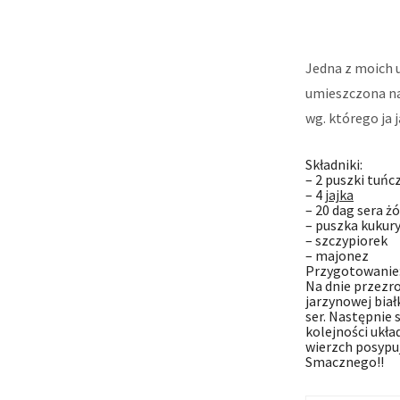
Jedna z moich u
umieszczona na 
wg. którego ja 
Składniki:
– 2 puszki tuńc
– 4
jajka
– 20 dag sera ż
– puszka kukur
– szczypiorek
– majonez
Przygotowanie
Na dnie przezr
jarzynowej bi
ser. Następnie
kolejności ukł
wierzch posypuj
Smacznego!!