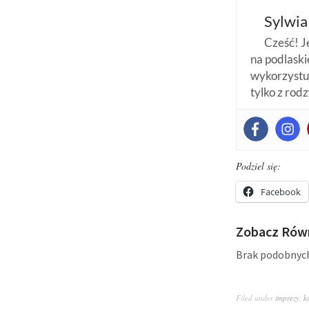
Sylwia
Cześć! J
na podlaskie
wykorzystuj
tylko z rod
Podziel się:
Facebook
Zobacz Równ
Brak podobnyc
Filed under
imprezy
,
k