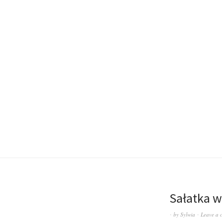
Sałatka 
by
Sylwia
Leave a 