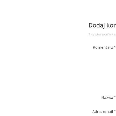
Dodaj ko
Twój adres email nie z
Komentarz
*
Nazwa
*
Adres email
*