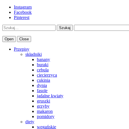
Instagram
Facebook
Pinterest
Szukaj
Open
Close
Przepisy
składniki
banany
buraki
cebula
ciecierzyca
cukinia
dynia
fasole
jadalne kwiaty
gruszki
grzyby
makaron
pomidory
diety
wegańskie