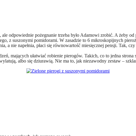
e, ale odpowiednie pożegnanie trzeba było Adamowi zrobić. A żeby od p
go, z suszonymi pomidorami. W zasadzie to 6 mikroskopijnych pieroż
rażnia, a nie napełnia, płaci się równowartość miesięcznej pensji. Tak
eń, mających ułatwiać robienie pierogów. Takich, co to jedna strona 
 wylatują, albo się dziurawią. Nie ma to, jak niezawodny zestaw – szkla