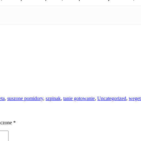
eta
,
suszone pomidory
,
szpinak
,
tanie gotowanie
,
Uncategorized
,
weget
aczone
*