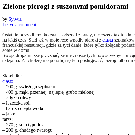
Zielone pierogi z suszonymi pomidorami
by
Sylwia
Leave a comment
Ostatnio odszedł mój kolega… odszedł z pracy, nie zszedł tak totalni
na jakiś czas. Stąd też w moje ręce wpadły pierogi z
ciasta
szpinakowe
francuskiej restauracji, gdzie za tyci danie, które tylko żołądek pod
sobie w domu.
Swoją drogą muszę przyznać, że nie znoszę tych nowoczesnych urządz
sklejania. Za cholerę nie potrafię się tym posługiwać, pierogi albo mi
Składniki:
ciasto
– 500 g. świeżego szpinaku
– 400 g. mąki pszennej, najlepiej grubo mielonej
– 2 łyżki oliwy
– łyżeczka soli
– bardzo ciepła woda
– jajko
farsz:
– 270 g. sera typu feta
– 200 g. chudego twarogu