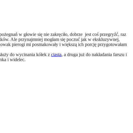
ożegnań w głowie się nie zakręciło, dobrze jest coś przegryźć, raz
ków. Ale przynajmniej mogłam się poczuć jak w ekskluzywnej,
, czy owak pierogi mi posmakowały i większą ich porcję przygotowałam
służy do wycinania kółek z
ciasta
, a druga już do nakładania farszu i
nka i widelec.