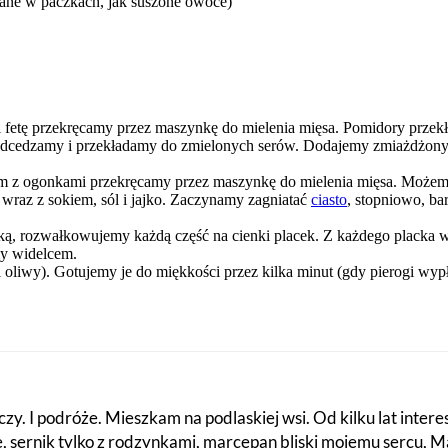
ane w paczkach, jak suszone owoce)
 i fetę przekręcamy przez maszynkę do mielenia mięsa. Pomidory prze
 odcedzamy i przekładamy do zmielonych serów. Dodajemy zmiażdżon
em z ogonkami przekręcamy przez maszynkę do mielenia mięsa. Możemy 
wraz z sokiem, sól i jajko. Zaczynamy zagniatać
ciasto
, stopniowo, ba
 mąką, rozwałkowujemy każdą część na cienki placek. Z każdego placka
y widelcem.
 oliwy). Gotujemy je do miękkości przez kilka minut (gdy pierogi wypł
zy. I podróże. Mieszkam na podlaskiej wsi. Od kilku lat intere
fe, sernik tylko z rodzynkami, marcepan bliski mojemu sercu, 