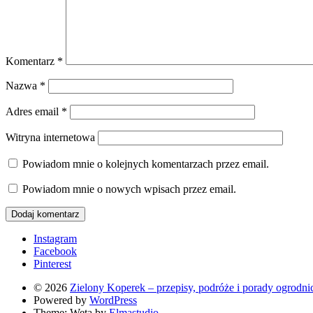
Komentarz
*
Nazwa
*
Adres email
*
Witryna internetowa
Powiadom mnie o kolejnych komentarzach przez email.
Powiadom mnie o nowych wpisach przez email.
Instagram
Facebook
Pinterest
© 2026
Zielony Koperek – przepisy, podróże i porady ogrodni
Powered by
WordPress
Theme: Weta by
Elmastudio
.