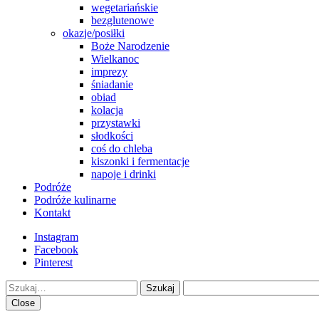
wegetariańskie
bezglutenowe
okazje/posiłki
Boże Narodzenie
Wielkanoc
imprezy
śniadanie
obiad
kolacja
przystawki
słodkości
coś do chleba
kiszonki i fermentacje
napoje i drinki
Podróże
Podróże kulinarne
Kontakt
Instagram
Facebook
Pinterest
Szukaj
Close