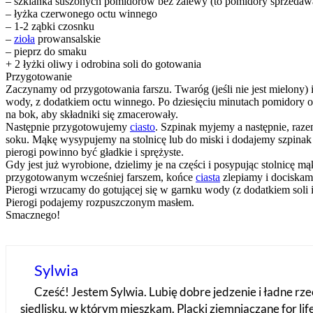
– szklanka suszonych pomidorów bez zalewy (to pomidory sprzedaw
– łyżka czerwonego octu winnego
– 1-2 ząbki czosnku
–
zioła
prowansalskie
– pieprz do smaku
+ 2 łyżki oliwy i odrobina soli do gotowania
Przygotowanie
Zaczynamy od przygotowania farszu. Twaróg (jeśli nie jest mielony)
wody, z dodatkiem octu winnego. Po dziesięciu minutach pomidory
na bok, aby składniki się zmacerowały.
Następnie przygotowujemy
ciasto
. Szpinak myjemy a następnie, raz
soku. Mąkę wysypujemy na stolnicę lub do miski i dodajemy szpinak 
pierogi powinno być gładkie i sprężyste.
Gdy jest już wyrobione, dzielimy je na części i posypując stolnicę
przygotowanym wcześniej farszem, końce
ciasta
zlepiamy i dociskam
Pierogi wrzucamy do gotującej się w garnku wody (z dodatkiem soli i
Pierogi podajemy rozpuszczonym masłem.
Smacznego!
Sylwia
Cześć! Jestem Sylwia. Lubię dobre jedzenie i ładne rzec
siedlisku, w którym mieszkam. Placki ziemniaczane for li