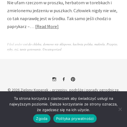
Nie ufam rzeczom w proszku, herbatom w torebkach i
zmielonemu jedzeniu w puszkach. Człowiek nigdy nie wie,
co tak naprawdę jest w środku. Tak samo jeśli chodzi o
paprykarz –…
Read More
Filed under
coś do chleba
,
domowe nie sklepowe
,
kuchnia polska
,
makrela
,
Przepisy
,
ryby
,
ryż
,
tanie gotowanie
,
Uncategorized
Instagram
Facebook
Pinterest
© 2026
Zielony Koperek – przepisy, podróże i porady ogrodnicze.
Powered by
WordPress
Theme: Weta by
Elmastudio
.
Ta strona korzysta z ciasteczek aby świadczyć usługi na
najwyższym poziomie. Dalsze korzystanie ze strony oznacza,
że zgadzasz się na ich użycie.
Zgoda
Polityka prywatności