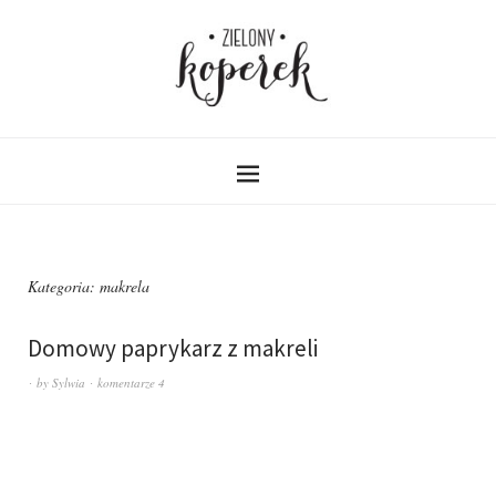
Kategoria:
makrela
Domowy paprykarz z makreli
by
Sylwia
komentarze 4