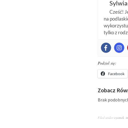
Sylwia
Cześć! J
na podlaskie
wykorzystuj
tylko z rod
Podziel się:
Facebook
Zobacz Równ
Brak podobnyc
Filed under
czosnek
,
i