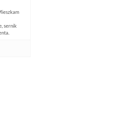
. Mieszkam
, sernik
enta.