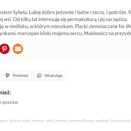
estem Sylwia. Lubię dobre jedzenie i ładne rzeczy. I podróże
j wsi. Od kilku lat interesuję się permakulturą i jej narzędzia
ę w siedlisku, w którym mieszkam. Placki ziemniaczane for life
zynkami, marcepan bliski mojemu sercu, Makłowicz na prezyd
Pinterest
WhatsApp
ież:
h postów.
mprezy
,
kuchnia włoska
,
makaron
,
obiad
,
papryka
,
parmezan
,
Przepisy
,
spaghetti
,
Uncategorized