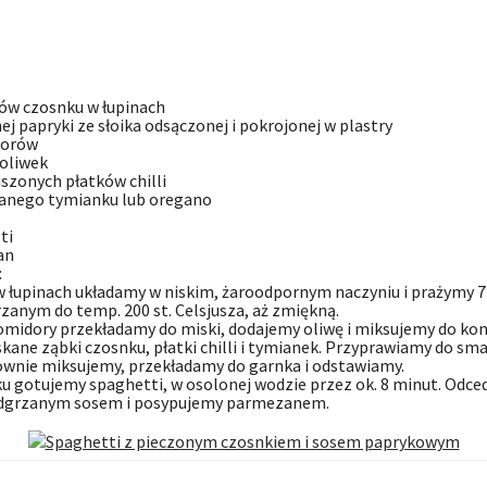
ków czosnku w łupinach
ej papryki ze słoika odsączonej i pokrojonej w plastry
dorów
z oliwek
suszonych płatków chilli
ekanego tymianku lub oregano
ti
an
:
w łupinach układamy w niskim, żaroodpornym naczyniu i prażymy 
zanym do temp. 200 st. Celsjusza, aż zmiękną.
omidory przekładamy do miski, dodajemy oliwę i miksujemy do kons
ane ząbki czosnku, płatki chilli i tymianek. Przyprawiamy do sma
wnie miksujemy, przekładamy do garnka i odstawiamy.
u gotujemy spaghetti, w osolonej wodzie przez ok. 8 minut. Odce
dgrzanym sosem i posypujemy parmezanem.