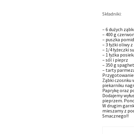
Składniki:
– 6 dużych ząb
– 400 g czerwon
– puszka pomi
– 3 łyżki oliwy 
– 1/4 łyżeczki 
– 1 łyżka posi
– sól i pieprz
– 350 g spaghet
– tarty parmez
Przygotowanie
Ząbki czosnku 
piekarniku nagr
Paprykę oraz p
Dodajemy wyłusk
pieprzem. Pono
W drugim garnk
mieszamy z po
Smacznego!!