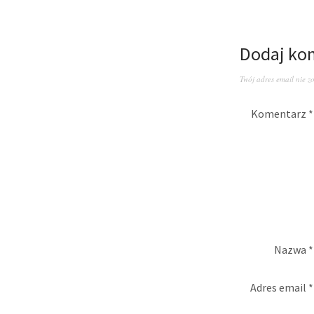
Dodaj ko
Twój adres email nie z
Komentarz
*
Nazwa
*
Adres email
*