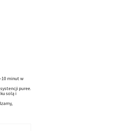
7-10 minut w
ystencji puree.
ku solą i
dzamy,