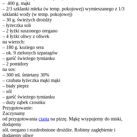
– 400 g. mąki
– 2/3 szklanki mleka (w temp. pokojowej) wymieszanego z 1/3
szklanki wody (w temp. pokojowej)
– 30 g. świeżych drożdży
– łyżeczka soli
– 2 łyżki suszonego oregano
– 4 łyżki oliwy z oliwek
na wierzch:
– 180 g. koziego sera
– ok. 9 zielonych szparagów
– garść świeżego tymianku
– 2 pomidory
na sos:
– 300 ml. śmietany 30%
– czubata łyżeczka mąki mąki
– biały pieprz
– sól
– garść świeżego tymianku
– duży ząbek czosnku
Przygotowanie:
Zaczynamy
od przygotowania
ciasta
na pizzę. Mąkę wsypujemy do miski,
dodajemy
sól, oregano i rozdrobnione drożdże. Robimy zagłębienie i
dodajemy oliwę