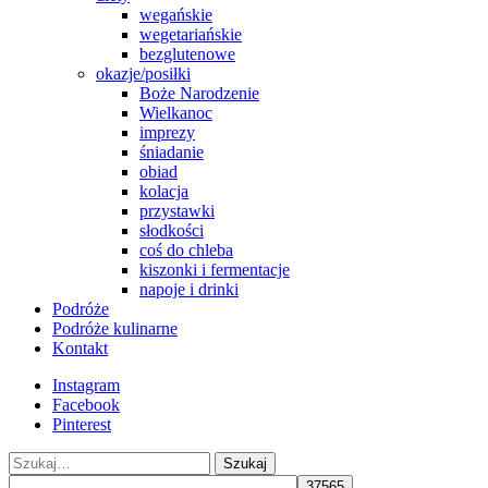
wegańskie
wegetariańskie
bezglutenowe
okazje/posiłki
Boże Narodzenie
Wielkanoc
imprezy
śniadanie
obiad
kolacja
przystawki
słodkości
coś do chleba
kiszonki i fermentacje
napoje i drinki
Podróże
Podróże kulinarne
Kontakt
Instagram
Facebook
Pinterest
Szukaj