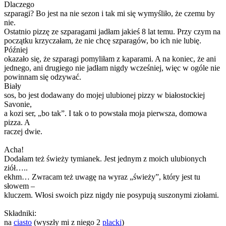
Dlaczego
szparagi? Bo jest na nie sezon i tak mi się wymyśliło, że czemu by
nie.
Ostatnio pizzę ze szparagami jadłam jakieś 8 lat temu. Przy czym na
początku krzyczałam, że nie chcę szparagów, bo ich nie lubię.
Później
okazało się, że szparagi pomyliłam z kaparami. A na koniec, że ani
jednego, ani drugiego nie jadłam nigdy wcześniej, więc w ogóle nie
powinnam się odzywać.
Biały
sos, bo jest dodawany do mojej ulubionej pizzy w białostockiej
Savonie,
a kozi ser, „bo tak”. I tak o to powstała moja pierwsza, domowa
pizza. A
raczej dwie.
Acha!
Dodałam też świeży tymianek. Jest jednym z moich ulubionych
ziół…..
ekhm… Zwracam też uwagę na wyraz „świeży”, który jest tu
słowem –
kluczem. Włosi swoich pizz nigdy nie posypują suszonymi ziołami.
Składniki:
na
ciasto
(wyszły mi z niego 2
placki
)