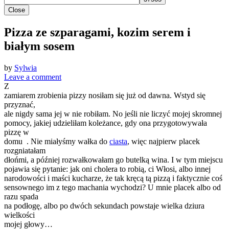
Close
Pizza ze szparagami, kozim serem i
białym sosem
by
Sylwia
Leave a comment
Z
zamiarem zrobienia pizzy nosiłam się już od dawna. Wstyd się
przyznać,
ale nigdy sama jej w nie robiłam. No jeśli nie liczyć mojej skromnej
pomocy, jakiej udzieliłam koleżance, gdy ona przygotowywała
pizzę w
domu . Nie miałyśmy wałka do
ciasta
, więc najpierw placek
rozgniatałam
dłońmi, a później rozwałkowałam go butelką wina. I w tym miejscu
pojawia się pytanie: jak oni cholera to robią, ci Włosi, albo innej
narodowości i maści kucharze, że tak kręcą tą pizzą i faktycznie coś
sensownego im z tego machania wychodzi? U mnie placek albo od
razu spada
na podłogę, albo po dwóch sekundach powstaje wielka dziura
wielkości
mojej głowy…