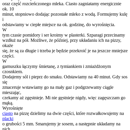
oraz część rozcieńczonego mleka. Ciasto zagniatamy energicznie
ok. 10
minut, stopniowo dodając pozostałe mleko z wodą. Formujemy kulę
i
odstawiamy w ciepłe miejsce na ok. godzinę, do wyrośnięcia.
W
tym czasie pomidory i ser kroimy w plasterki. Szparagi przecinamy
wzdłuż na pół. Możliwe, że później, przy układaniu ich na pizzy,
okaże
się, że są za długie i trzeba je będzie przekroić je na jeszcze mniejsze
części.
W
garnuszku łączymy śmietanę, z tymiankiem i zmiażdżonym
czosnkiem.
Dodajemy sól i pieprz do smaku. Odstawiamy na 40 minut. Gdy sos
się
zmaceruje wstawiamy go na mały gaz i podgrzewamy ciągle
mieszając,
czekamy aż zgęstnieje. Mi nie gęstnieje nigdy, więc zagęszczam go
mąką.
Wyrośnięte
ciasto
na pizzę dzielimy na dwie części, które rozwałkowujemy na
placki
o grubości 5 mm. Smarujemy je sosem, a następnie układamy na
nich