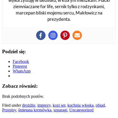
wykorzystuję w siedlisku, w którym mieszkam. Placki
ziemniaczane for life, sernik tylko z rodzynkami,
marcepan bliski mojemu sercu, Makłowicz na
prezydenta.
Podziel się:
Facebook
Pinterest
WhatsApp
Zobacz również:
Brak podobnych postów.
Filed under
drożdże
,
imprezy
,
kozi ser
,
kuchnia włoska
,
obiad
,
Przepisy
,
śmietana kremówka
,
szparagi
,
Uncategorized