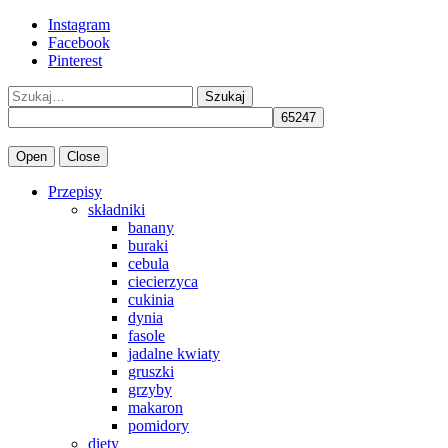
Instagram
Facebook
Pinterest
Szukaj
Open
Close
Przepisy
składniki
banany
buraki
cebula
ciecierzyca
cukinia
dynia
fasole
jadalne kwiaty
gruszki
grzyby
makaron
pomidory
diety