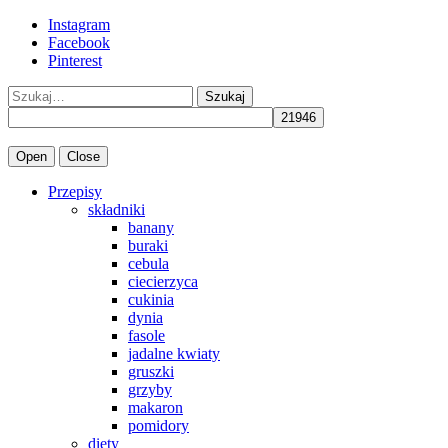
Instagram
Facebook
Pinterest
Szukaj
Open
Close
Przepisy
składniki
banany
buraki
cebula
ciecierzyca
cukinia
dynia
fasole
jadalne kwiaty
gruszki
grzyby
makaron
pomidory
diety