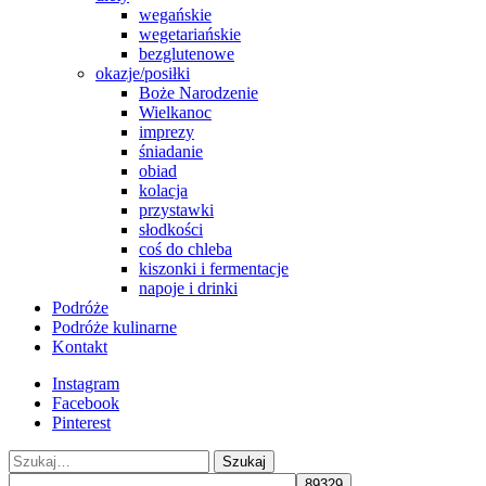
wegańskie
wegetariańskie
bezglutenowe
okazje/posiłki
Boże Narodzenie
Wielkanoc
imprezy
śniadanie
obiad
kolacja
przystawki
słodkości
coś do chleba
kiszonki i fermentacje
napoje i drinki
Podróże
Podróże kulinarne
Kontakt
Instagram
Facebook
Pinterest
Szukaj