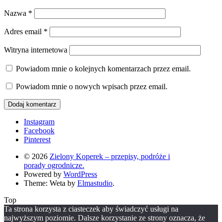
Nazwa
*
Adres email
*
Witryna internetowa
Powiadom mnie o kolejnych komentarzach przez email.
Powiadom mnie o nowych wpisach przez email.
Instagram
Facebook
Pinterest
© 2026
Zielony Koperek – przepisy, podróże i
porady ogrodnicze.
Powered by
WordPress
Theme: Weta by
Elmastudio
.
Top
Ta strona korzysta z ciasteczek aby świadczyć usługi na
najwyższym poziomie. Dalsze korzystanie ze strony oznacza, że