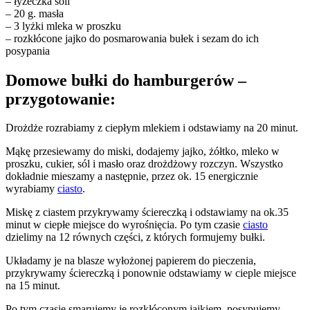
– łyżeczka soli
– 20 g. masła
– 3 lyżki mleka w proszku
– rozkłócone jajko do posmarowania bułek i sezam do ich
posypania
Domowe bułki do hamburgerów –
przygotowanie:
Drożdże rozrabiamy z ciepłym mlekiem i odstawiamy na 20 minut.
Mąkę przesiewamy do miski, dodajemy jajko, żółtko, mleko w
proszku, cukier, sól i masło oraz drożdżowy rozczyn. Wszystko
dokładnie mieszamy a następnie, przez ok. 15 energicznie
wyrabiamy
ciasto
.
Miskę z ciastem przykrywamy ściereczką i odstawiamy na ok.35
minut w ciepłe miejsce do wyrośnięcia. Po tym czasie
ciasto
dzielimy na 12 równych części, z których formujemy bułki.
Układamy je na blasze wyłożonej papierem do pieczenia,
przykrywamy ściereczką i ponownie odstawiamy w cieple miejsce
na 15 minut.
Po tym czasie smarujemy je rozkłóconym jajkiem, posypujemy