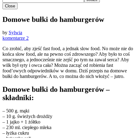
Close
Domowe bułki do hamburgerów
by
Sylwia
komentarze 2
Co zrobić, aby zjeść fast food, a jednak slow food. No może nie do
końca slow food, ale na pewno coś zdrowszego? Aby było to coś
smacznego, a jednocześnie nie zejść po tym na zawał serca? Aby
wilk był syty i owca cała? Można zacząć od robienia fast
food’owych odpowiedników w domu. Dziś przepis na domowe
bułki do hamburgerów. A to, co można do nich włożyć – jutro.
Domowe bułki do hamburgerów –
składniki:
– 500 g. mąki
– 10 g. świeżych drożdży
– 1 jajko + 1 żółtko
– 230 ml. ciepłego mleka
– łyżka cukru