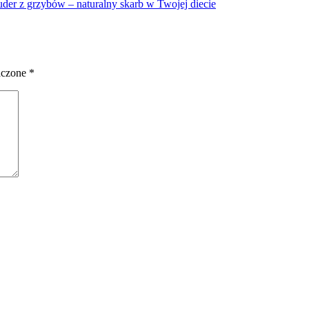
uder z grzybów – naturalny skarb w Twojej diecie
aczone
*