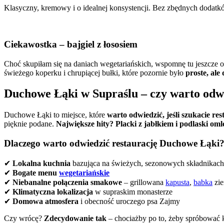
Klasyczny, kremowy i o idealnej konsystencji. Bez zbędnych dodatków,
Ciekawostka – bajgiel z łososiem
Choć skupiłam się na daniach wegetariańskich, wspomnę tu jeszcze 
świeżego koperku i chrupiącej bułki, które pozornie było
proste, al
Duchowe Łąki w Supraślu – czy warto odw
Duchowe Łąki to miejsce, które
warto odwiedzić, jeśli szukacie re
pięknie podane.
Największe hity? Placki z jabłkiem i podlaski omle
Dlaczego warto odwiedzić restaurację Duchowe Łąki
✔
Lokalna kuchnia
bazująca na świeżych, sezonowych składnikach
✔
Bogate menu
wegetariańskie
✔
Niebanalne połączenia smakowe
– grillowana
kapusta
,
babka
zie
✔
Klimatyczna lokalizacja
w supraskim monasterze
✔
Domowa atmosfera
i obecność uroczego psa Zajmy
Czy wrócę?
Zdecydowanie tak
– chociażby po to, żeby spróbować 