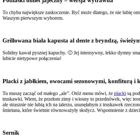
Podlaski omlet jajeczny – wersja wytrawna
To chyba największe zaskoczenie. Być może dlatego, że nie lubię omle
Waszym pierwszym wyborem.
Grillowana biała kapusta al dente z bryndzą, świeżymi
Solidny kawał pysznej kapuchy. 🙂 Jej intensywny, lekko dymny smak
lubicie nietypowe połączenia!
Placki z jabłkiem, owocami sezonowymi, konfiturą i
Tu muszę zacząć od małego „ale”. Otóż menu mówi, że
placki
są pod
truskawki. Wiem, że przełom zimy i wiosny to przednówek, więc teor
ale strasznie nie lubią ich na talerzu, usunęłabym z truskawek rzecz
śmietana, które świetnie równoważyły słodycz. Wspomnienie z dziec
Sernik