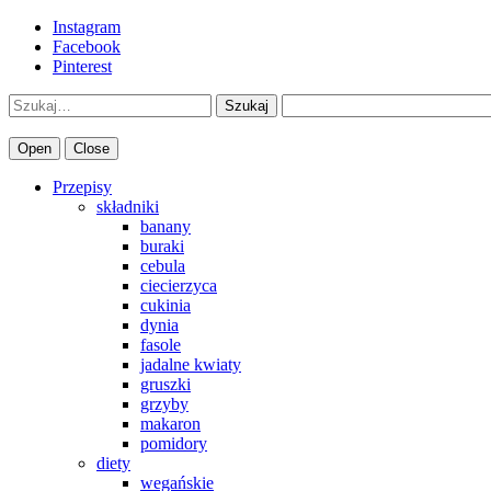
Instagram
Facebook
Pinterest
Szukaj
Open
Close
Przepisy
składniki
banany
buraki
cebula
ciecierzyca
cukinia
dynia
fasole
jadalne kwiaty
gruszki
grzyby
makaron
pomidory
diety
wegańskie