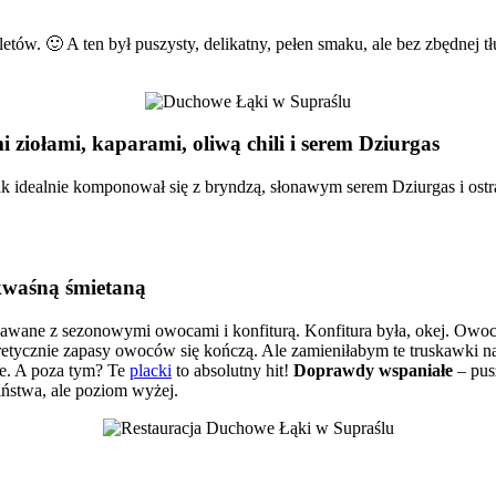
tów. 🙂 A ten był puszysty, delikatny, pełen smaku, ale bez zbędnej t
 ziołami, kaparami, oliwą chili i serem Dziurgas
 idealnie komponował się z bryndzą, słonawym serem Dziurgas i ostrą 
 kwaśną śmietaną
awane z sezonowymi owocami i konfiturą. Konfitura była, okej. Owoc
etycznie zapasy owoców się kończą. Ale zamieniłabym te truskawki na 
one. A poza tym? Te
placki
to absolutny hit!
Doprawdy wspaniałe
– pus
iństwa, ale poziom wyżej.