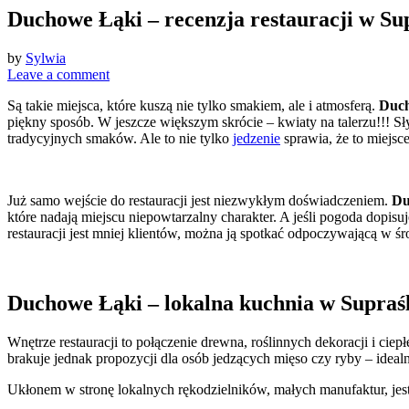
Duchowe Łąki – recenzja restauracji w Sup
by
Sylwia
Leave a comment
Są takie miejsca, które kuszą nie tylko smakiem, ale i atmosferą.
Duc
piękny sposób. W jeszcze większym skrócie – kwiaty na talerzu!!! 
tradycyjnych smaków. Ale to nie tylko
jedzenie
sprawia, że to miejsc
Już samo wejście do restauracji jest niezwykłym doświadczeniem.
Du
które nadają miejscu niepowtarzalny charakter. A jeśli pogoda dopisu
restauracji jest mniej klientów, można ją spotkać odpoczywającą w śr
Duchowe Łąki – lokalna kuchnia w Supraśl
Wnętrze restauracji to połączenie drewna, roślinnych dekoracji i cie
brakuje jednak propozycji dla osób jedzących mięso czy ryby – ideal
Ukłonem w stronę lokalnych rękodzielników, małych manufaktur, jest