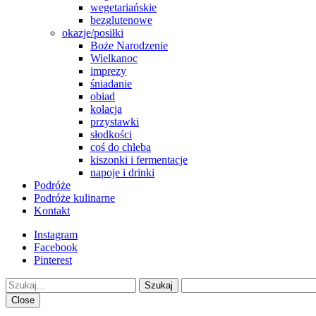
wegetariańskie
bezglutenowe
okazje/posiłki
Boże Narodzenie
Wielkanoc
imprezy
śniadanie
obiad
kolacja
przystawki
słodkości
coś do chleba
kiszonki i fermentacje
napoje i drinki
Podróże
Podróże kulinarne
Kontakt
Instagram
Facebook
Pinterest
Szukaj
Close