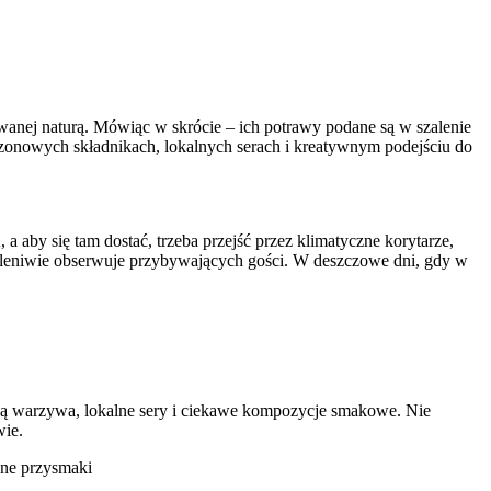
rowanej naturą. Mówiąc w skrócie – ich potrawy podane są w szalenie
zonowych składnikach, lokalnych serach i kreatywnym podejściu do
u
, a aby się tam dostać, trzeba przejść przez klimatyczne korytarze,
a leniwie obserwuje przybywających gości. W deszczowe dni, gdy w
ólują warzywa, lokalne sery i ciekawe kompozycje smakowe. Nie
wie.
żne przysmaki