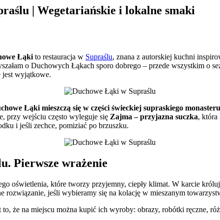
raślu | Wegetariańskie i lokalne smaki
howe Łąki
to restauracja w
Supraślu
, znana z autorskiej kuchni inspi
Słyszałam o Duchowych Łąkach sporo dobrego – przede wszystkim o se
e jest wyjątkowe.
chowe Łąki mieszczą się w części świeckiej supraskiego monaster
je, przy wejściu często wyleguje się
Zajma – przyjazna suczka
, któr
odku i jeśli zechce, pomiziać po brzuszku.
u. Pierwsze wrażenie
płego oświetlenia, które tworzy przyjemny, ciepły klimat. W karcie kr
ne rozwiązanie, jeśli wybieramy się na kolację w mieszanym towarzyst
 to, że na miejscu można kupić ich wyroby: obrazy, robótki ręczne, ró