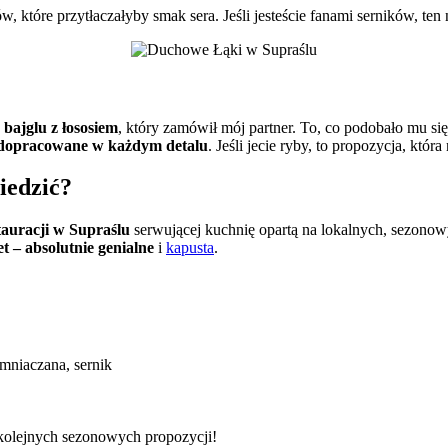
 które przytłaczałyby smak sera. Jeśli jesteście fanami serników, ten
o
bajglu z łososiem
, który zamówił mój partner. To, co podobało mu si
e dopracowane w każdym detalu
. Jeśli jecie ryby, to propozycja, któ
iedzić?
stauracji w Supraślu
serwującej kuchnię opartą na lokalnych, sezonow
t – absolutnie genialne
i
kapusta
.
?
mniaczana, sernik
kolejnych sezonowych propozycji!