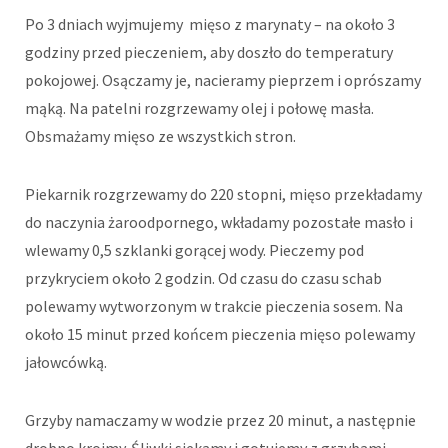
Po 3 dniach wyjmujemy mięso z marynaty – na około 3
godziny przed pieczeniem, aby doszło do temperatury
pokojowej. Osączamy je, nacieramy pieprzem i oprószamy
mąką. Na patelni rozgrzewamy olej i połowę masła.
Obsmażamy mięso ze wszystkich stron.
Piekarnik rozgrzewamy do 220 stopni, mięso przekładamy
do naczynia żaroodpornego, wkładamy pozostałe masło i
wlewamy 0,5 szklanki gorącej wody. Pieczemy pod
przykryciem około 2 godzin. Od czasu do czasu schab
polewamy wytworzonym w trakcie pieczenia sosem. Na
około 15 minut przed końcem pieczenia mięso polewamy
jałowcówką.
Grzyby namaczamy w wodzie przez 20 minut, a następnie
drobno kroimy. Śliwki siekamy i gotujemy z grzybami