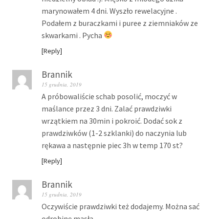
marynowałem 4 dni. Wyszło rewelacyjne .
Podałem z buraczkami i puree z ziemniaków ze
skwarkami . Pycha
Reply
Brannik
15 grudnia, 2019
A próbowaliście schab posolić, moczyć w
maślance przez 3 dni. Zalać prawdziwki
wrzątkiem na 30min i pokroić. Dodać sok z
prawdziwków (1-2 szklanki) do naczynia lub
rękawa a następnie piec 3h w temp 170 st?
Reply
Brannik
15 grudnia, 2019
Oczywiście prawdziwki też dodajemy. Można sać
odrobinę masła.