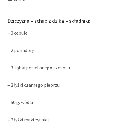
Dziczyzna – schab z dzika – składniki:
– 3 cebule
– 2 pomidory
– 3 ząbki posiekanego czosnku
– 2 łyżki czarnego pieprzu
– 50 g. wódki
– 2 łyżki mąki żytniej