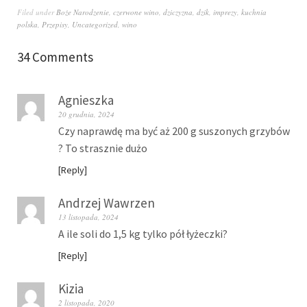
Filed under
Boże Narodzenie
,
czerwone wino
,
dziczyzna
,
dzik
,
imprezy
,
kuchnia
polska
,
Przepisy
,
Uncategorized
,
wino
34 Comments
Agnieszka
20 grudnia, 2024
Czy naprawdę ma być aż 200 g suszonych grzybów
? To strasznie dużo
Reply
Andrzej Wawrzen
13 listopada, 2024
A ile soli do 1,5 kg tylko pół łyżeczki?
Reply
Kizia
2 listopada, 2020