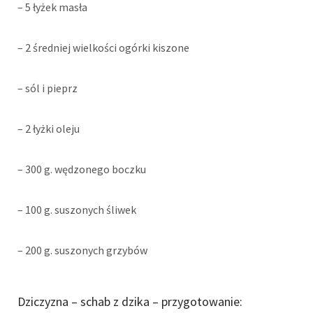
– 5 łyżek masła
– 2 średniej wielkości ogórki kiszone
– sól i pieprz
– 2 łyżki oleju
– 300 g. wędzonego boczku
– 100 g. suszonych śliwek
– 200 g. suszonych grzybów
Dziczyzna – schab z dzika – przygotowanie: