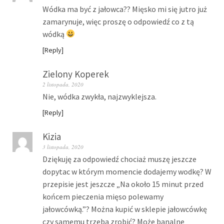
Wódka ma być z jałowca?? Mięsko mi się jutro już
zamarynuje, więc proszę o odpowiedź co z tą
wódką
Reply
Zielony Koperek
2 listopada, 2020
Nie, wódka zwykła, najzwyklejsza.
Reply
Kizia
3 listopada, 2020
Dziękuję za odpowiedź chociaż muszę jeszcze
dopytac w którym momencie dodajemy wodkę? W
przepisie jest jeszcze „Na około 15 minut przed
końcem pieczenia mięso polewamy
jałowcówką.”? Można kupić w sklepie jałowcówkę
czy samemu trzeba zrobić? Może banalne