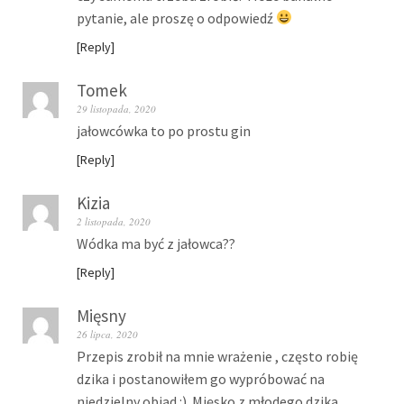
pytanie, ale proszę o odpowiedź
Reply
Tomek
29 listopada, 2020
jałowcówka to po prostu gin
Reply
Kizia
2 listopada, 2020
Wódka ma być z jałowca??
Reply
Mięsny
26 lipca, 2020
Przepis zrobił na mnie wrażenie , często robię
dzika i postanowiłem go wypróbować na
niedzielny obiad :). Mięsko z młodego dzika