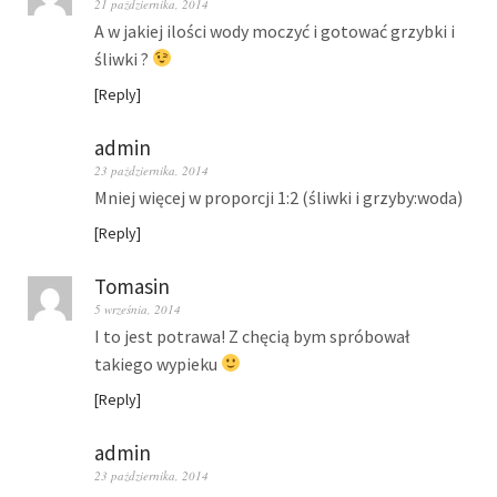
21 października, 2014
A w jakiej ilości wody moczyć i gotować grzybki i
śliwki ?
Reply
admin
23 października, 2014
Mniej więcej w proporcji 1:2 (śliwki i grzyby:woda)
Reply
Tomasin
5 września, 2014
I to jest potrawa! Z chęcią bym spróbował
takiego wypieku
Reply
admin
23 października, 2014