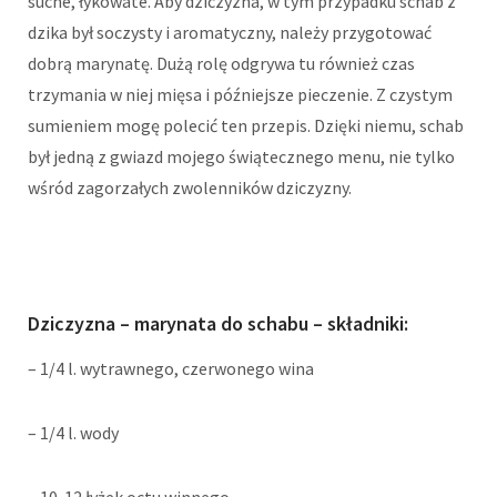
suche, łykowate. Aby dziczyzna, w tym przypadku schab z
dzika był soczysty i aromatyczny, należy przygotować
dobrą marynatę. Dużą rolę odgrywa tu również czas
trzymania w niej mięsa i późniejsze pieczenie. Z czystym
sumieniem mogę polecić ten przepis. Dzięki niemu, schab
był jedną z gwiazd mojego świątecznego menu, nie tylko
wśród zagorzałych zwolenników dziczyzny.
Dziczyzna – marynata do schabu – składniki:
– 1/4 l. wytrawnego, czerwonego wina
– 1/4 l. wody
– 10-12 łyżek octu winnego