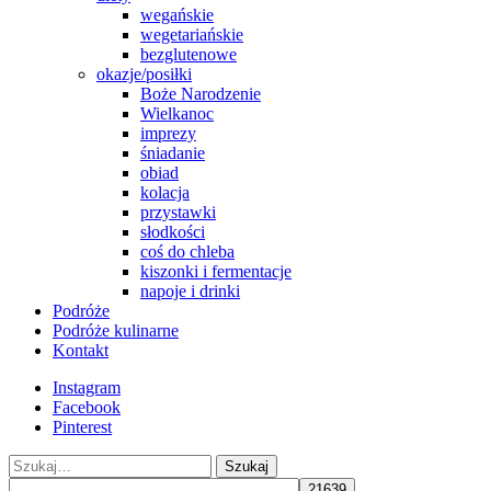
wegańskie
wegetariańskie
bezglutenowe
okazje/posiłki
Boże Narodzenie
Wielkanoc
imprezy
śniadanie
obiad
kolacja
przystawki
słodkości
coś do chleba
kiszonki i fermentacje
napoje i drinki
Podróże
Podróże kulinarne
Kontakt
Instagram
Facebook
Pinterest
Szukaj