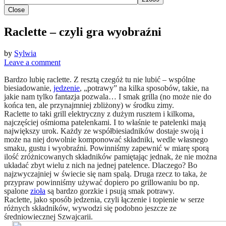
Close
Raclette – czyli gra wyobraźni
by
Sylwia
Leave a comment
Bardzo lubię raclette. Z resztą czegóż tu nie lubić – wspólne
biesiadowanie,
jedzenie
, „potrawy” na kilka sposobów, takie, na
jakie nam tylko fantazja pozwala… I smak grilla (no może nie do
końca ten, ale przynajmniej zbliżony) w środku zimy.
Raclette to taki grill elektryczny z dużym rusztem i kilkoma,
najczęściej ośmioma patelenkami. I to właśnie te patelenki mają
największy urok. Każdy ze współbiesiadników dostaje swoją i
może na niej dowolnie komponować składniki, wedle własnego
smaku, gustu i wyobraźni. Powinniśmy zapewnić w miarę sporą
ilość zróżnicowanych składników pamiętając jednak, że nie można
układać zbyt wielu z nich na jednej patelence. Dlaczego? Bo
najzwyczajniej w świecie się nam spalą. Druga rzecz to taka, że
przypraw powinniśmy używać dopiero po grillowaniu bo np.
spalone
zioła
są bardzo gorzkie i psują smak potrawy.
Raclette, jako sposób jedzenia, czyli łączenie i topienie w serze
różnych składników, wywodzi się podobno jeszcze ze
średniowiecznej Szwajcarii.