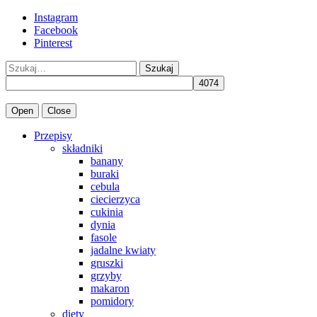
Instagram
Facebook
Pinterest
Szukaj
Open
Close
Przepisy
składniki
banany
buraki
cebula
ciecierzyca
cukinia
dynia
fasole
jadalne kwiaty
gruszki
grzyby
makaron
pomidory
diety