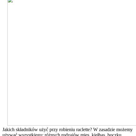
Jakich składników użyć przy robieniu raclette? W zasadzie możemy
używać wszystkiego: różnych rodzajów mięs, kiełbas, boczku,