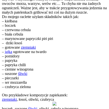
owoców morza, warzyw, serów etc… Tu chyba nie ma żadnych
ograniczeń. Ważne jest, aby w trakcie przygotowywania jedzenia na
małych patelenkach grillować też coś na dużym ruszcie.
Do mojego raclette użyłam składników takich jak:
– kiełbasa
– boczek
– czerwona cebula
– biała cebula
– marynowane papryczki piri piri
– dziki łosoś
– gotowane
ziemniaki
–
jajka
ugotowane na twardo
– pomidory
– papryka
– papryka chilli
– ciemne winogrona
– suszone
śliwki
– pieczarki
– ser mozzarella
– czubryca zielona
Oto przykładowe kompozycje zapiekanek:
ziemniaki
, łosoś, oliwki, czubryca
boczek, suszone
śliwki
, oliwki, cebula winogrona