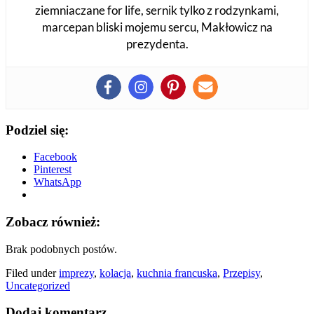
ziemniaczane for life, sernik tylko z rodzynkami,
marcepan bliski mojemu sercu, Makłowicz na
prezydenta.
Podziel się:
Facebook
Pinterest
WhatsApp
Zobacz również:
Brak podobnych postów.
Filed under
imprezy
,
kolacja
,
kuchnia francuska
,
Przepisy
,
Uncategorized
Dodaj komentarz