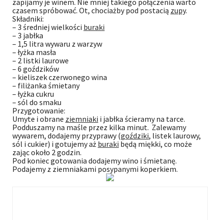
zapijamy je winem. Nie mniej takiego połączenia warto
czasem spróbować. Ot, chociażby pod postacią
zupy
.
Składniki:
– 3 średniej wielkości
buraki
– 3 jabłka
– 1,5 litra wywaru z warzyw
– łyżka masła
– 2 listki laurowe
– 6 goździków
– kieliszek czerwonego wina
– filiżanka śmietany
– łyżka cukru
– sól do smaku
Przygotowanie:
Umyte i obrane
ziemniaki
i jabłka ścieramy na tarce.
Podduszamy na maśle przez kilka minut. Zalewamy
wywarem, dodajemy przyprawy (
goździki
, listek laurowy,
sól i cukier) i gotujemy aż
buraki
będą miękki, co może
zając około 2 godzin.
Pod koniec gotowania dodajemy wino i śmietanę.
Podajemy z ziemniakami posypanymi koperkiem.