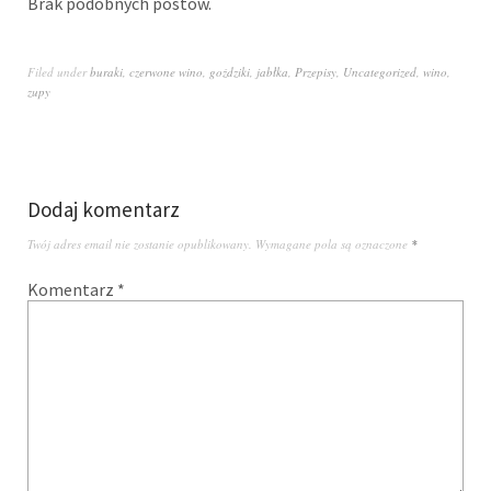
Brak podobnych postów.
Filed under
buraki
,
czerwone wino
,
goździki
,
jabłka
,
Przepisy
,
Uncategorized
,
wino
,
zupy
Dodaj komentarz
Twój adres email nie zostanie opublikowany.
Wymagane pola są oznaczone
*
Komentarz
*