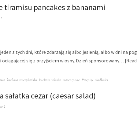
e tiramisu pancakes z bananami
 1
 jeden z tych dni, które zdarzają się albo jesienią, albo w dni na po
i ociągającej się z przyjściem wiosny. Dzień sponsorowany…
Read
awa
,
kuchnia amerykańska
,
kuchnia włoska
,
mascarpone
,
Przepisy
,
słodkości
a sałatka cezar (caesar salad)
ze 2