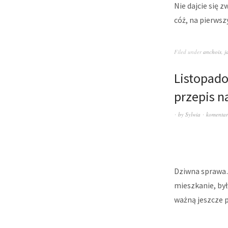
Nie dajcie się 
cóż, na pierwsz
Filed under
anchois
,
j
Listopado
przepis n
by
Sylwia
komentar
Dziwna sprawa…
mieszkanie, by
ważną jeszcze