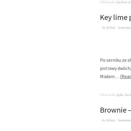
Filed under
kuchnia a
Key lime 
by
Sylwia
komentar
Po serniku ze s
potrawy dwóch,
Miałam…
Read
Filed under
jajka
,
kuc
Brownie –
by
Sylwia
komentar