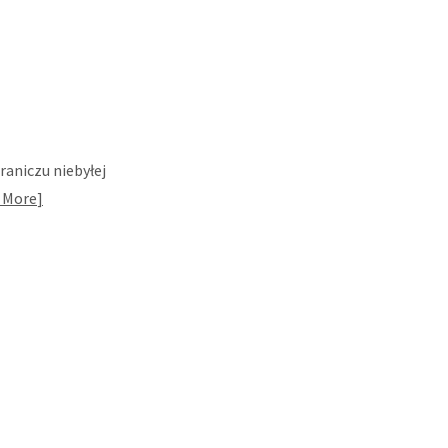
graniczu niebyłej
 More