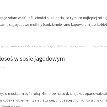
pędzałam w NY. Jeśli chodzi o kulinaria, to tym, co najlepiej mi si
cami, są jagodowe muffiny (codziennie rano kupowałam je z kob
,
gorzka czekolada
,
kuchnia amerykańska
,
Przepisy
,
słodkości
,
Uncategorized
Tagged
brow
 łosoś w sosie jagodowym
ze 4
ciu musiałam być sroką. Mimo, że na co dzień jakoś opanowuję si
skotek i robieniem z siebie żywej, chodzącej choinki, to jednak m
…
Read More