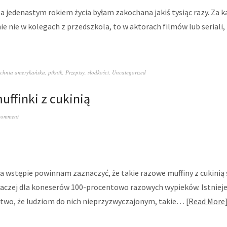
a jedenastym rokiem życia byłam zakochana jakiś tysiąc razy. Za
 nie nie w kolegach z przedszkola, to w aktorach filmów lub serial
chnia amerykańska
,
piknik
,
Przepisy
,
słodkości
,
Uncategorized
ffinki z cukinią
comment
a wstępie powinnam zaznaczyć, że takie razowe muffiny z cukinią 
aczej dla koneserów 100-procentowo razowych wypieków. Istniej
two, że ludziom do nich nieprzyzwyczajonym, takie…
Read More