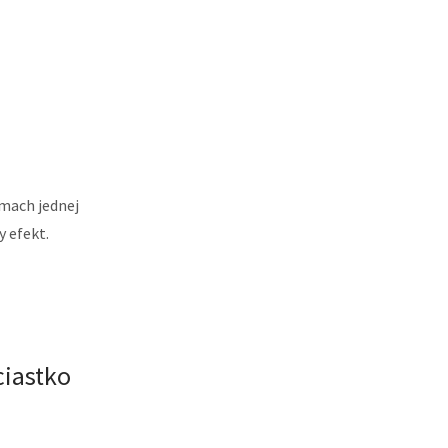
amach jednej
 efekt.
ciastko