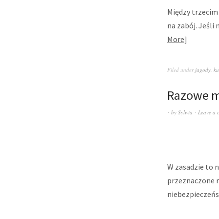
Między trzecim 
na zabój. Jeśli
More
Filed under
jagody
,
ku
Razowe mu
by
Sylwia
Leave a 
W zasadzie to n
przeznaczone r
niebezpieczeńs