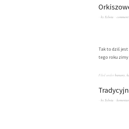
Orkiszow
by
Sylwia
comment
Tak to dziś jest
tego roku zimy 
Filed under
banany
,
k
Tradycyjn
by
Sylwia
komentar