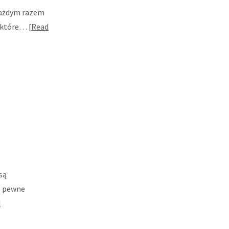
 każdym razem
i, które…
Read
są
e pewne