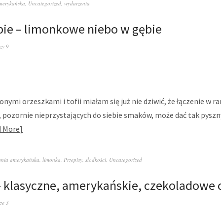
merykańska
,
Uncategorized
,
wydarzenia
pie – limonkowe niebo w gębie
zy 9
łonymi orzeszkami i tofii miałam się już nie dziwić, że łączenie w r
 pozornie nieprzystających do siebie smaków, może dać tak pyszny
 More
hnia amerykańska
,
limonka
,
Przepisy
,
słodkości
,
Uncategorized
 klasyczne, amerykańskie, czekoladowe 
ze 3