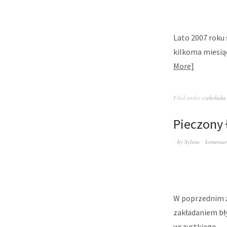
Lato 2007 roku s
kilkoma miesią
More
Filed under
czekolada
Pieczony
by
Sylwia
komentar
W poprzednim ży
zakładaniem bły
wszystkiego,