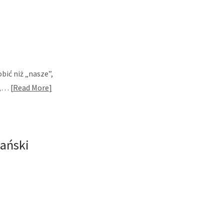
bić niż „nasze”,
ą,…
Read More
iański