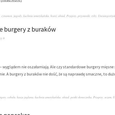
,
cynamon
,
jagody
,
kuchnia amerykańska
,
łosoś
,
obiad
,
Przepisy
,
przystawki
,
ryby
,
Uncategorize
e burgery z buraków
zy 8
– wyglądem nie oszałamiają. Ale czy standardowe burgery mięsne s
nie. A burgery z buraków nie dość, że są naprawdę smaczne, to d
rgery
,
cebula
,
kasza jaglana
,
kuchnia amerykańska
,
obiad
,
pestki słonecznika
,
Przepisy
,
sezam
,
U