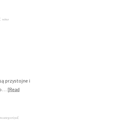
d
,
wino
ą przystojne i
użo…
Read
ncategorized
,