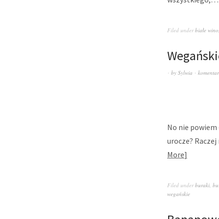
Filed under
białe wino
Wegański
by
Sylwia
komentar
No nie powiem 
urocze? Raczej 
More
Filed under
buraki
,
bu
wegańskie