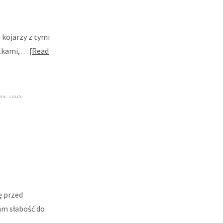
ę kojarzy z tymi
ietkami,…
Read
nie
,
ciasto
ę przed
am słabość do