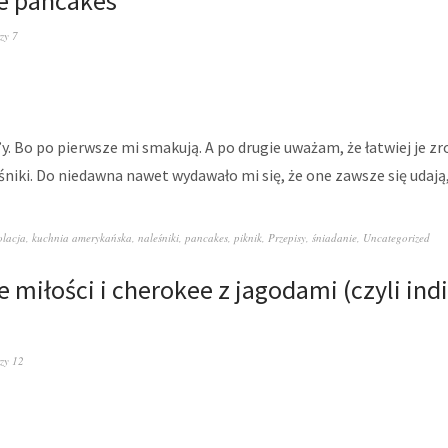
 pancakes
zy 7
y. Bo po pierwsze mi smakują. A po drugie uważam, że łatwiej je zro
śniki. Do niedawna nawet wydawało mi się, że one zawsze się udaj
olacja
,
kuchnia amerykańska
,
naleśniki
,
pancakes
,
piknik
,
Przepisy
,
śniadanie
,
Uncategorized
e miłości i cherokee z jagodami (czyli ind
zy 12