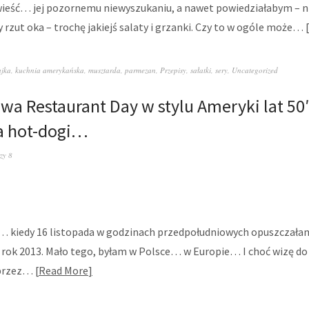
zwieść… jej pozornemu niewyszukaniu, a nawet powiedziałabym – ni
y rzut oka – trochę jakiejś salaty i grzanki. Czy to w ogóle może…
ajka
,
kuchnia amerykańska
,
musztarda
,
parmezan
,
Przepisy
,
sałatki
,
sery
,
Uncategorized
wa Restaurant Day w stylu Ameryki lat 50′
a hot-dogi…
zy 8
 kiedy 16 listopada w godzinach przedpołudniowych opuszczała
ł rok 2013. Mało tego, byłam w Polsce… w Europie… I choć wizę 
 przez…
Read More