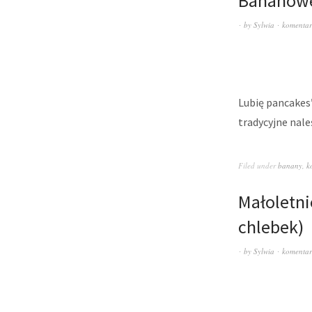
Bananowe
by
Sylwia
komentar
Lubię pancakes’
tradycyjne nale
Filed under
banany
,
k
Małoletni
chlebek)
by
Sylwia
komentar